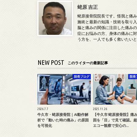
蛯原 吉正
蛯原接骨院院長です。怪我と痛
施術と最新の知識・技術を取り
脳と痛みの関係に注目した痛み
症にお悩みの方、身体の痛みに
う方を、一人でも多く救いたい
NEW POST
このライターの最新記事
院長ブログ
院長
2026.7.7
2025.11.26
牛久市・蛯原接骨院｜AI動作解
【牛久市 蛯原接骨院】痛
析で「動いた時の痛み」の原因
因を「目」で見て確認。超
を可視化
エコー観察で安心の…