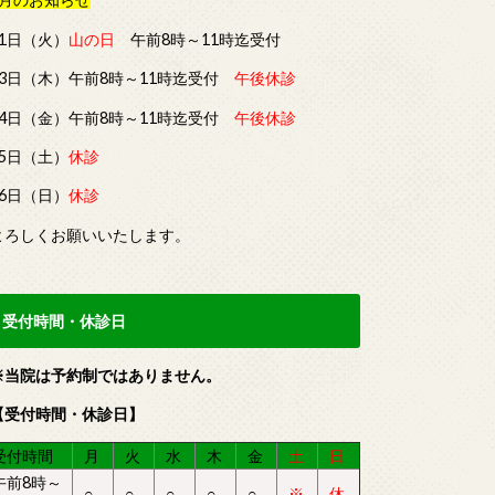
11日（火）
山の日
午前8時～11時迄受付
13日（木）午前8時～11時迄受付
午後休診
14日（金）午前8時～11時迄受付
午後休診
15日（土）
休診
16日（日）
休診
よろしくお願いいたします。
受付時間・休診日
※当院は予約制ではありません。
【受付時間・休診日】
受付時間
月
火
水
木
金
土
日
午前8時～
○
○
○
○
○
※
休