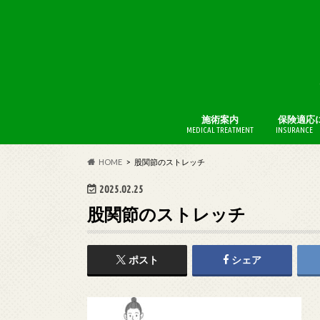
施術案内
保険適応
MEDICAL TREATMENT
INSURANCE 
BFI療法
AKA博田
HOME
股関節のストレッチ
2025.02.25
股関節のストレッチ
ポスト
シェア