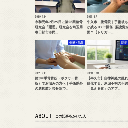
2019.9.14
2025.4.7
令和元年9月29日に第28回整骨
牛久市 接骨院｜手術後も
研究会「賜恩」研究会を埼玉県
が残るTFCC損傷…脳疲労
春日部市市民…
因？【トリガー…
骨折・脱臼
院長
2025.6.13
2020.7.30
第5中手骨骨折（ボクサー骨
【牛久市】自律神経の乱れ
折）でお悩みの方へ｜手術以外
値化する。原因不明の不調
の選択肢と接骨院で…
「見える化」のアプ…
ABOUT
この記事をかいた人