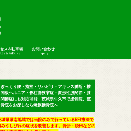
セス＆駐車場
お問い合わせ
ESS & PARKING
Inquiry
プライバシーポリシー
ぎっくり腰・捻挫・リハビリ・アキレス腱断・椎
間板ヘルニア・脊柱管狭窄症・変形性股関節・膝
関節症にも対応可能 茨城県牛久市で接骨院、整
骨院をお探しなら蛯原接骨院へ
茨城県県南地域では当院のみで行っているBFI療法で
痛みやしびれの症状を改善します。骨折・脱臼などの