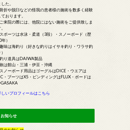
ました。
■骨折や脱臼などの怪我の患者様の施術を数多く経験
しております。
■ご来院の際には、他院にはない施術をご提供致しま
す。
■スポーツは水泳・柔道（3段）・スノーボード（歴
20年）
■趣味は海釣り（好きな釣りはイサキ釣り・ワラサ釣
り）
■釣り道具はDAIWA製品
■旅は館山・三浦・伊豆・沖縄
■スノーボード用品はゴーグルはDICE・ウエアは
DC・ブーツはX5・ビンディングはFLUX・ボードは
OGASAKA
詳しいプロフィールはこちら
お知らせ
月
の
お知らせ