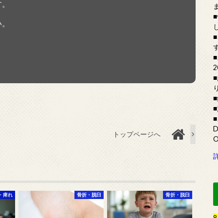
す。
い。
トップページへ
・痺れ
骨折・脱臼
骨折・脱臼
8