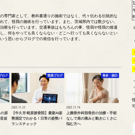
みの専門家として、教科書通りの施術ではなく、代々伝わる伝統的な
入れて、怪我の施術を行っています。また、茨城県内では数少ない、
の治療を行っています。交通事故はもちろんの事、怪我や怪我の後遺
対し、何をやっても良くならない・どこへ行っても良くならないとい
という思いからブログでの発信を行っています。
ブログ
院長ブログ
骨折・脱臼
2025.11.23
2025.11.14
みの原
【牛久市 蛯原接骨院】最新AI姿
上腕骨外科頚骨折の治療 – 手術
音波
勢測定でわかる！日常の姿勢バ
なしで肩の痛みと動きにくさに
ランスチェック
悩む方へ