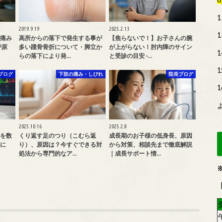
2019.9.19
2025.2.13
痛み
高所からの落下で発生する事が
【焦らないで！】お子さんの腕
が原
多い踵骨骨折について・脚立か
が上がらない！肘内障のサイン
らの落下により発…
と受診の目安 -…
ブログ
下肢の痛み・しびれ
院長ブログ
2025.10.16
2025.2.8
を数
くり返す足のつり（こむら返
成長期のお子様の低身長、原因
に
り）、原因は？今すぐできる対
から対策、相談先まで徹底解説
処法から専門的なア…
｜成長サポート情…