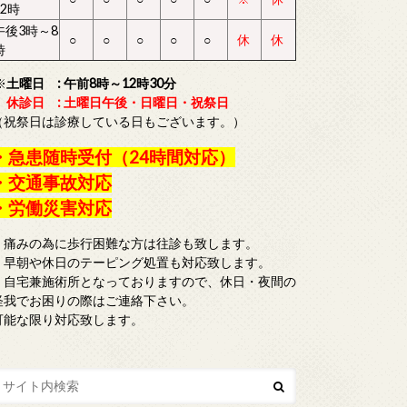
12時
午後3時～8
○
○
○
○
○
休
休
時
※
土曜日 : 午前8時～12時30分
休診日 : 土曜日午後・日曜日・祝祭日
（祝祭日は診療している日もございます。）
・急患随時受付（24時間対応）
・交通事故対応
・労働災害対応
・痛みの為に歩行困難な方は往診も致します。
・早朝や休日のテーピング処置も対応致します。
・自宅兼施術所となっておりますので、休日・夜間の
怪我でお困りの際はご連絡下さい。
可能な限り対応致します。