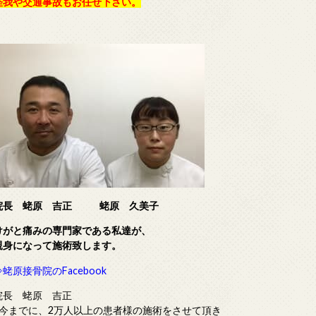
怪我や交通事故もお任せ下さい。
院長 蛯原 吉正
蛯原 久美子
けがと痛みの専門家である
私達が、
親身になって施術致します。
⇒蛯原接骨院のFacebook
院長 蛯原 吉正
■今までに、2万人以上の患者様の施術をさせて頂き