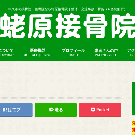
牛久市の接骨院・整骨院なら蛯原接骨院｜整体・交通事故・骨折（AI姿勢解析）
について
医療機器
プロフィール
患者さんの声
アク
COVERAGE
MEDICAL EQUIPMENT
PROFILE
PATIENTS VOICE
ACC
（保険外診療）
法（保険外診療）
はてブ
送る
Pocket