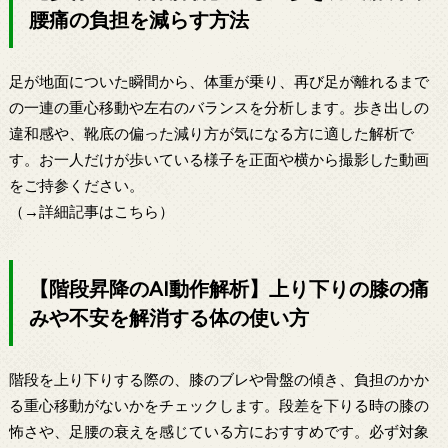
腰痛の負担を減らす方法
足が地面についた瞬間から、体重が乗り、再び足が離れるまで
の一連の重心移動や左右のバランスを分析します。歩き出しの
違和感や、靴底の偏った減り方が気になる方に適した解析で
す。お一人だけが歩いている様子を正面や横から撮影した動画
をご持参ください。
（→詳細記事はこちら）
【階段昇降のAI動作解析】上り下りの膝の痛
みや不安を解消する体の使い方
階段を上り下りする際の、膝のブレや骨盤の傾き、負担のかか
る重心移動がないかをチェックします。段差を下りる時の膝の
怖さや、足腰の衰えを感じている方におすすめです。必ず対象