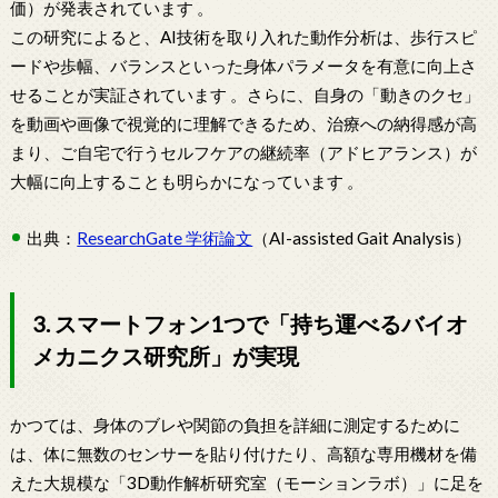
価）が発表されています 。
この研究によると、AI技術を取り入れた動作分析は、歩行スピ
ードや歩幅、バランスといった身体パラメータを有意に向上さ
せることが実証されています 。さらに、自身の「動きのクセ」
を動画や画像で視覚的に理解できるため、治療への納得感が高
まり、ご自宅で行うセルフケアの継続率（アドヒアランス）が
大幅に向上することも明らかになっています 。
出典：
ResearchGate 学術論文
（AI-assisted Gait Analysis）
3. スマートフォン1つで「持ち運べるバイオ
メカニクス研究所」が実現
かつては、身体のブレや関節の負担を詳細に測定するために
は、体に無数のセンサーを貼り付けたり、高額な専用機材を備
えた大規模な「3D動作解析研究室（モーションラボ）」に足を