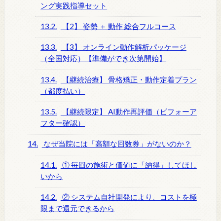
ング実践指導セット
13.2.
【2】 姿勢 ＋ 動作 総合フルコース
13.3.
【3】 オンライン動作解析パッケージ
（全国対応）【準備ができ次第開始】
13.4.
【継続治療】 骨格矯正・動作定着プラン
（都度払い）
13.5.
【継続限定】 AI動作再評価（ビフォーア
フター確認）
14.
なぜ当院には「高額な回数券」がないのか？
14.1.
① 毎回の施術と価値に「納得」してほし
いから
14.2.
② システム自社開発により、コストを極
限まで還元できるから