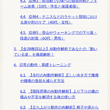
4.3.
症例3：部活動での体への負担抑制とフォ
ーム改善（10代・学生と保護者様）
4.4.
症例4：テニスなどのラケット競技におけ
る肩や肘のケア（40代・女性）
4.5.
症例5：登山やウォーキングでの下り坂・
段差の対策（60代・男性）
5.
【全28種目以上】AI動作解析であなたの「動い
ている姿」を徹底解析！
6.
日常の動作・基礎トレーニング
6.1.
【歩行のAI動作解析】正しい歩き方で膝痛
や腰痛の負担を減らす方法
6.2.
【階段昇降のAI動作解析】上り下りの膝の
痛みや不安を解消する体の使い方
6.3.
【立ち上がり動作のAI解析】椅子や床から