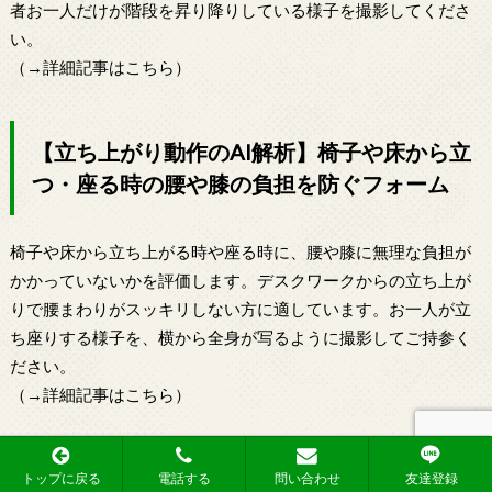
者お一人だけが階段を昇り降りしている様子を撮影してくださ
い。
（→詳細記事はこちら）
【立ち上がり動作のAI解析】椅子や床から立
つ・座る時の腰や膝の負担を防ぐフォーム
椅子や床から立ち上がる時や座る時に、腰や膝に無理な負担が
かかっていないかを評価します。デスクワークからの立ち上が
りで腰まわりがスッキリしない方に適しています。お一人が立
ち座りする様子を、横から全身が写るように撮影してご持参く
ださい。
（→詳細記事はこちら）
【荷物持ち上げのAI動作解析】重い物を持つ
トップに戻る
電話する
問い合わせ
友達登録