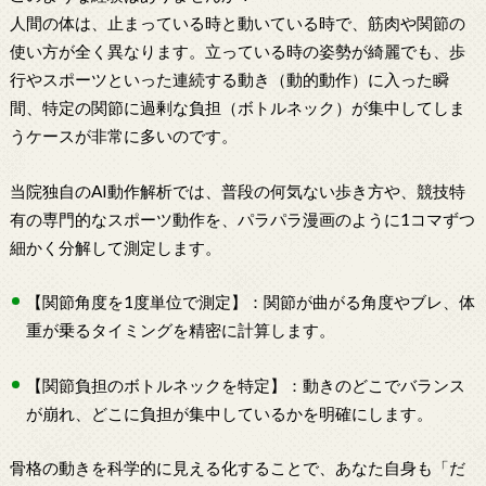
人間の体は、止まっている時と動いている時で、筋肉や関節の
使い方が全く異なります。立っている時の姿勢が綺麗でも、歩
行やスポーツといった連続する動き（動的動作）に入った瞬
間、特定の関節に過剰な負担（ボトルネック）が集中してしま
うケースが非常に多いのです。
当院独自のAI動作解析では、普段の何気ない歩き方や、競技特
有の専門的なスポーツ動作を、パラパラ漫画のように1コマずつ
細かく分解して測定します。
【関節角度を1度単位で測定】：関節が曲がる角度やブレ、体
重が乗るタイミングを精密に計算します。
【関節負担のボトルネックを特定】：動きのどこでバランス
が崩れ、どこに負担が集中しているかを明確にします。
骨格の動きを科学的に見える化することで、あなた自身も「だ