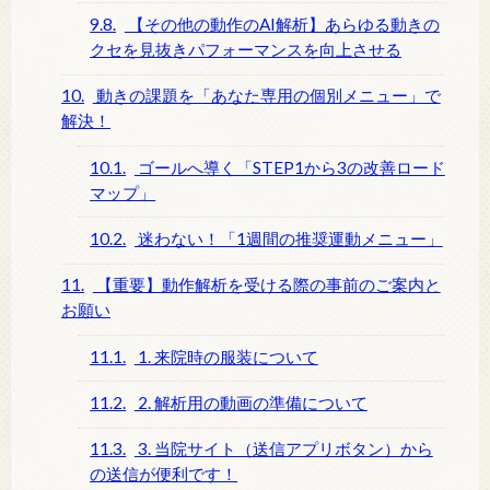
9.8.
【その他の動作のAI解析】あらゆる動きの
クセを見抜きパフォーマンスを向上させる
10.
動きの課題を「あなた専用の個別メニュー」で
解決！
10.1.
ゴールへ導く「STEP1から3の改善ロード
マップ」
10.2.
迷わない！「1週間の推奨運動メニュー」
11.
【重要】動作解析を受ける際の事前のご案内と
お願い
11.1.
1. 来院時の服装について
11.2.
2. 解析用の動画の準備について
11.3.
3. 当院サイト（送信アプリボタン）から
の送信が便利です！