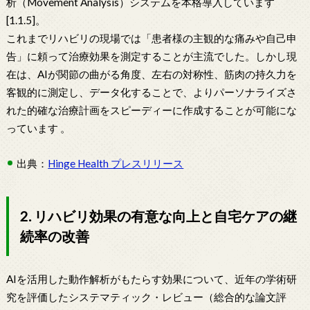
析（Movement Analysis）システムを本格導入しています
[1.1.5]。
これまでリハビリの現場では「患者様の主観的な痛みや自己申
告」に頼って治療効果を測定することが主流でした。しかし現
在は、AIが関節の曲がる角度、左右の対称性、筋肉の持久力を
客観的に測定し、データ化することで、よりパーソナライズさ
れた的確な治療計画をスピーディーに作成することが可能にな
っています 。
出典：
Hinge Health プレスリリース
2. リハビリ効果の有意な向上と自宅ケアの継
続率の改善
AIを活用した動作解析がもたらす効果について、近年の学術研
究を評価したシステマティック・レビュー（総合的な論文評