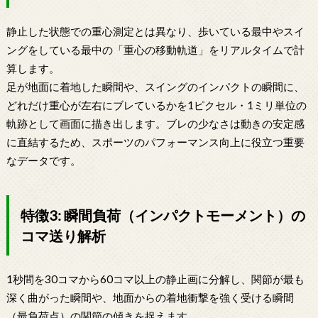
静止した状態での重心測定とは異なり、歩いている最中やスイ
ングをしている最中の「重心の移動軌道」をリアルタイムで計
算します。
足が地面に着地した瞬間や、スイングのインパクトの瞬間に、
どれだけ重心が左右にブレているかを1ピクセル・1ミリ単位の
軌跡として画面に描き出します。ブレの少なさは動きの安定感
に直結するため、スポーツのパフォーマンス向上に役立つ重要
なデータです。
特徴3: 瞬間負荷（インパクトモーメント）の
コマ送り解析
1秒間を30コマから60コマ以上の静止画に分解し、関節が最も
深く曲がった瞬間や、地面からの着地衝撃を強く受ける瞬間
（最負荷点）の関節の傾きを捉えます。