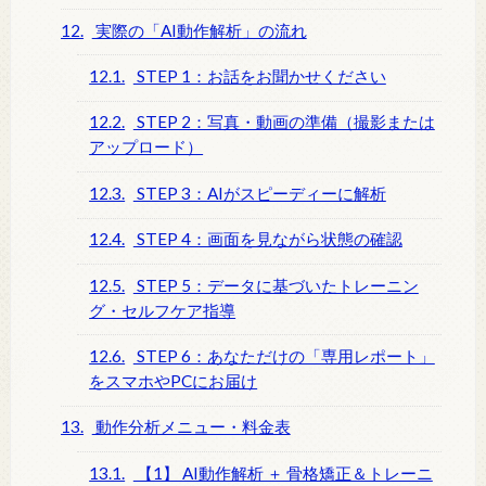
12.
実際の「AI動作解析」の流れ
12.1.
STEP 1：お話をお聞かせください
12.2.
STEP 2：写真・動画の準備（撮影または
アップロード）
12.3.
STEP 3：AIがスピーディーに解析
12.4.
STEP 4：画面を見ながら状態の確認
12.5.
STEP 5：データに基づいたトレーニン
グ・セルフケア指導
12.6.
STEP 6：あなただけの「専用レポート」
をスマホやPCにお届け
13.
動作分析メニュー・料金表
13.1.
【1】 AI動作解析 ＋ 骨格矯正＆トレーニ