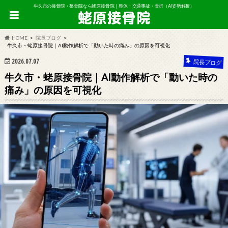
牛久市の接骨院・整骨院なら蛯原接骨院｜整体・交通事故・骨折（AI姿勢解析）
HOME
院長ブログ
牛久市・蛯原接骨院｜AI動作解析で「動いた時の痛み」の原因を可視化
2026.07.07
院長ブログ
牛久市・蛯原接骨院｜AI動作解析で「動いた時の
痛み」の原因を可視化