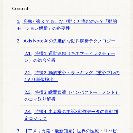
Contents
1.
姿勢が良くても、なぜ動くと痛むのか？「動的
モーション解析」の必要性
2.
Axis Note AIの先進的な動作解析テクノロジー
2.1.
特徴1: 運動連鎖（キネマティックチェー
ン）の総合分析
2.2.
特徴2: 動的重心トラッキング（重心ブレの
1ミリ単位検出）
2.3.
特徴3: 瞬間負荷（インパクトモーメント）
のコマ送り解析
2.4.
特徴4: 患者様の主訴×動作データの自動判
定ロジック
3.
【アメリカ発・最新知見】世界の医療・リハビ