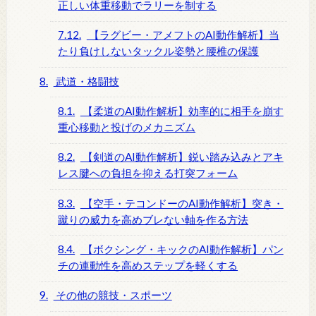
正しい体重移動でラリーを制する
7.12.
【ラグビー・アメフトのAI動作解析】当
たり負けしないタックル姿勢と腰椎の保護
8.
武道・格闘技
8.1.
【柔道のAI動作解析】効率的に相手を崩す
重心移動と投げのメカニズム
8.2.
【剣道のAI動作解析】鋭い踏み込みとアキ
レス腱への負担を抑える打突フォーム
8.3.
【空手・テコンドーのAI動作解析】突き・
蹴りの威力を高めブレない軸を作る方法
8.4.
【ボクシング・キックのAI動作解析】パン
チの連動性を高めステップを軽くする
9.
その他の競技・スポーツ