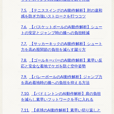
7.5.
【テニススイングのAI動作解析】肘の違和
感を防ぎ力強いストロークを打つコツ
7.6.
【バスケットボールのAI動作解析】シュー
トの安定とジャンプ時の膝への負担軽減
7.7.
【サッカーキックのAI動作解析】シュート
力を高め股関節の負担を減らす蹴り方
7.8.
【ゴールキーパーのAI動作解析】素早い反
応と安全な着地でケガを防ぐ空中姿勢
7.9.
【バレーボールのAI動作解析】ジャンプ力
を高め着地時の膝への負担を抑える方法
7.10.
【バドミントンのAI動作解析】肩の負担
を減らし素早いフットワークを手に入れる
7.11.
【卓球のAI動作解析】素早い切り返しと