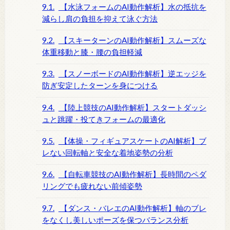
9.1.
【水泳フォームのAI動作解析】水の抵抗を
減らし肩の負担を抑えて泳ぐ方法
9.2.
【スキーターンのAI動作解析】スムーズな
体重移動と膝・腰の負担軽減
9.3.
【スノーボードのAI動作解析】逆エッジを
防ぎ安定したターンを身につける
9.4.
【陸上競技のAI動作解析】スタートダッシ
ュと跳躍・投てきフォームの最適化
9.5.
【体操・フィギュアスケートのAI解析】ブ
レない回転軸と安全な着地姿勢の分析
9.6.
【自転車競技のAI動作解析】長時間のペダ
リングでも疲れない前傾姿勢
9.7.
【ダンス・バレエのAI動作解析】軸のブレ
をなくし美しいポーズを保つバランス分析