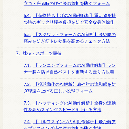
立つ・座る時の腰や膝の負担を防ぐフォーム
6.4.
【荷物持ち上げのAI動作解析】重い物を持
つ時のギックリ腰や負担を防ぐ安全な身体操作
6.5.
【スクワットフォームのAI解析】膝や腰の
痛みを防ぎ筋トレ効果を高めるチェック方法
7.
球技・スポーツ競技
7.1.
【ランニングフォームのAI動作解析】ラン
ナー膝を防ぎ自己ベストを更新する走り方改善
7.2.
【投球動作のAI解析】肩や肘の違和感を防
ぎ球速を上げる正しい投球フォーム
7.3.
【バッティングのAI動作解析】全身の連動
性を高めスイングスピードを上げる方法
7.4.
【ゴルフスイングのAI動作解析】飛距離ア
ップとスイング時の腰の負担を防ぐ方法