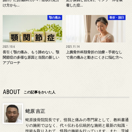
け方から…
着した症…
顎の痛み
骨折・脱臼
2025.10.6
2025.11.14
長引く顎の痛み、もう諦めない。顎
上腕骨外科頚骨折の治療 – 手術なし
関節症の多様な原因と当院の新しい
で肩の痛みと動きにくさに悩む方へ
アプローチ
ABOUT
この記事をかいた人
蛯原 吉正
蛯原接骨院院長です。怪我と痛みの専門家として、教科書通
りの施術ではなく、代々伝わる伝統的な施術と最新の知識・
技術を取り入れて、怪我の施術を行っています。また、茨城