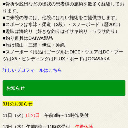
■骨折や脱臼などの怪我の患者様の施術を数多く経験してお
ります。
■ご来院の際には、他院にはない施術をご提供致します。
■スポーツは水泳・柔道（3段）・スノーボード（歴20年）
■趣味は海釣り（好きな釣りはイサキ釣り・ワラサ釣り）
■釣り道具はDAIWA製品
■旅は館山・三浦・伊豆・沖縄
■スノーボード用品はゴーグルはDICE・ウエアはDC・ブー
ツはX5・ビンディングはFLUX・ボードはOGASAKA
詳しいプロフィールはこちら
お知らせ
8
月
の
お知らせ
11日（火）
山の日
午前8時～11時迄受付
13日（木）午前8時～11時迄受付
午後休診