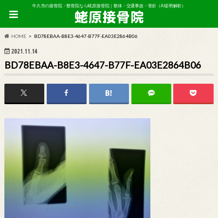
牛久市の接骨院・整骨院なら蛯原接骨院｜整体・交通事故・骨折（AI姿勢解析）
HOME
BD78EBAA-B8E3-4647-B77F-EA03E2864B06
2021.11.14
BD78EBAA-B8E3-4647-B77F-EA03E2864B06