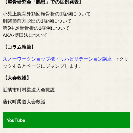
【整骨研究会「賜恩」での症例発表】
小児上腕骨外顆回転骨折の1症例について
肘関節前方脱臼の1症例について
第5中足骨骨折の1症例について
AKA-博田法について
【コラム執筆】
スノーワークショップ様・リハビリテーション講座
↑
クリ
ックするとページにジャンプします。
【大会救護】
近隣市町村柔道大会救護
藤代町柔道大会救護
YouTube