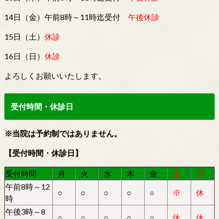
14日（金）午前8時～11時迄受付
午後休診
15日（土）
休診
16日（日）
休診
よろしくお願いいたします。
受付時間・休診日
※当院は予約制ではありません。
【受付時間・休診日】
受付時間
月
火
水
木
金
土
日
午前8時～12
○
○
○
○
○
※
休
時
午後3時～8
○
○
○
○
○
休
休