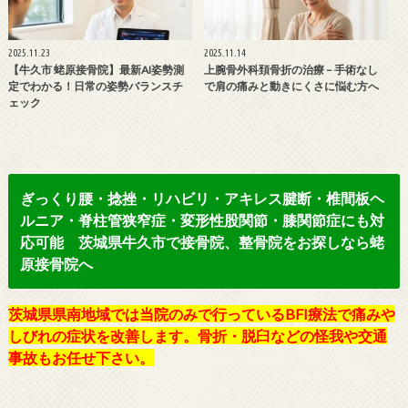
2025.11.23
2025.11.14
【牛久市 蛯原接骨院】最新AI姿勢測
上腕骨外科頚骨折の治療 – 手術なし
定でわかる！日常の姿勢バランスチ
で肩の痛みと動きにくさに悩む方へ
ェック
ぎっくり腰・捻挫・リハビリ・アキレス腱断・椎間板ヘ
ルニア・脊柱管狭窄症・変形性股関節・膝関節症にも対
応可能 茨城県牛久市で接骨院、整骨院をお探しなら蛯
原接骨院へ
茨城県県南地域では当院のみで行っているBFI療法で痛みや
しびれの症状を改善します。骨折・脱臼などの怪我や交通
事故もお任せ下さい。