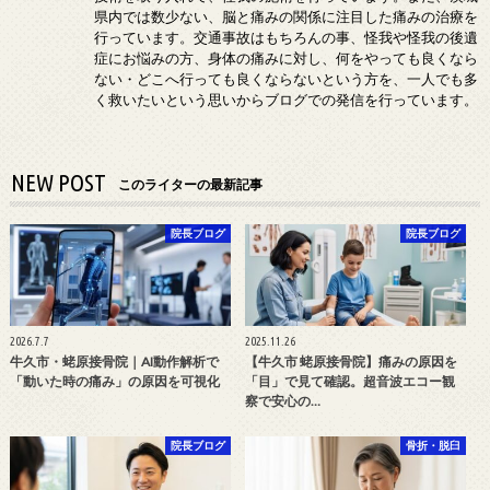
県内では数少ない、脳と痛みの関係に注目した痛みの治療を
行っています。交通事故はもちろんの事、怪我や怪我の後遺
症にお悩みの方、身体の痛みに対し、何をやっても良くなら
ない・どこへ行っても良くならないという方を、一人でも多
く救いたいという思いからブログでの発信を行っています。
NEW POST
このライターの最新記事
院長ブログ
院長ブログ
2026.7.7
2025.11.26
牛久市・蛯原接骨院｜AI動作解析で
【牛久市 蛯原接骨院】痛みの原因を
「動いた時の痛み」の原因を可視化
「目」で見て確認。超音波エコー観
察で安心の…
院長ブログ
骨折・脱臼