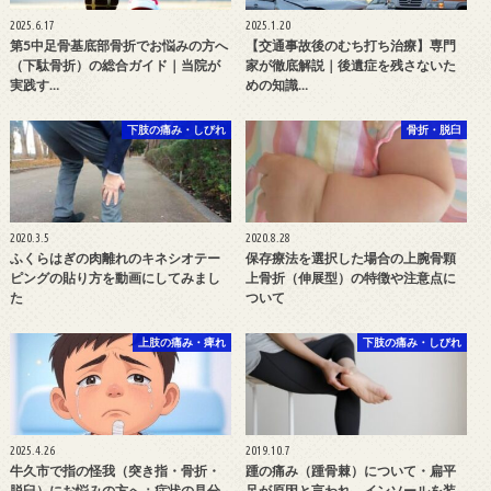
2025.6.17
2025.1.20
第5中足骨基底部骨折でお悩みの方へ
【交通事故後のむち打ち治療】専門
（下駄骨折）の総合ガイド｜当院が
家が徹底解説｜後遺症を残さないた
実践す…
めの知識…
下肢の痛み・しびれ
骨折・脱臼
2020.3.5
2020.8.28
ふくらはぎの肉離れのキネシオテー
保存療法を選択した場合の上腕骨顆
ピングの貼り方を動画にしてみまし
上骨折（伸展型）の特徴や注意点に
た
ついて
上肢の痛み・痺れ
下肢の痛み・しびれ
2025.4.26
2019.10.7
牛久市で指の怪我（突き指・骨折・
踵の痛み（踵骨棘）について・扁平
脱臼）にお悩みの方へ：症状の見分
足が原因と言われ、インソールを装