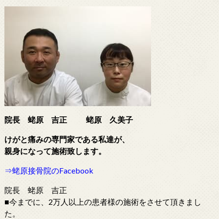
院長 蛯原 吉正
蛯原 久美子
けがと痛みの専門家である
私達が、
親身になって施術致します。
⇒蛯原接骨院のFacebook
院長 蛯原 吉正
■今までに、2万人以上の患者様の施術をさせて頂きまし
た。