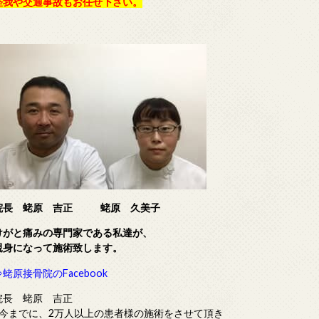
怪我や交通事故もお任せ下さい。
院長 蛯原 吉正
蛯原 久美子
けがと痛みの専門家である
私達が、
親身になって施術致します。
⇒蛯原接骨院のFacebook
院長 蛯原 吉正
■今までに、2万人以上の患者様の施術をさせて頂き