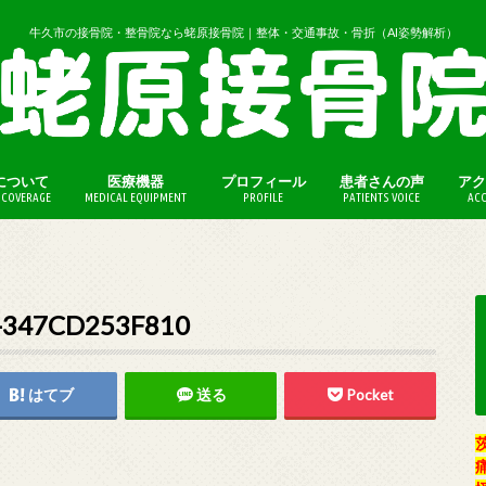
牛久市の接骨院・整骨院なら蛯原接骨院｜整体・交通事故・骨折（AI姿勢解析）
について
医療機器
プロフィール
患者さんの声
アク
COVERAGE
MEDICAL EQUIPMENT
PROFILE
PATIENTS VOICE
ACC
（保険外診療）
法（保険外診療）
-347CD253F810
はてブ
送る
Pocket