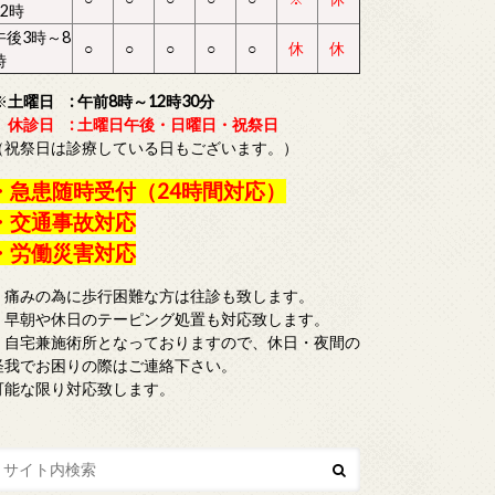
12時
午後3時～8
○
○
○
○
○
休
休
時
※
土曜日 : 午前8時～12時30分
休診日 : 土曜日午後・日曜日・祝祭日
（祝祭日は診療している日もございます。）
・急患随時受付（24時間対応）
・交通事故対応
・労働災害対応
・痛みの為に歩行困難な方は往診も致します。
・早朝や休日のテーピング処置も対応致します。
・自宅兼施術所となっておりますので、休日・夜間の
怪我でお困りの際はご連絡下さい。
可能な限り対応致します。