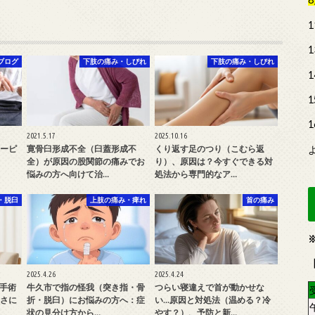
ブログ
下肢の痛み・しびれ
下肢の痛み・しびれ
2021.5.17
2025.10.16
ーピ
寛骨臼形成不全（臼蓋形成不
くり返す足のつり（こむら返
全）が原因の股関節の痛みでお
り）、原因は？今すぐできる対
悩みの方へ向けて治…
処法から専門的なア…
・脱臼
上肢の痛み・痺れ
首の痛み
2025.4.26
2025.4.24
 手術
牛久市で指の怪我（突き指・骨
つらい寝違えで首が動かせな
さに
折・脱臼）にお悩みの方へ：症
い…原因と対処法（温める？冷
状の見分け方から…
やす？）、予防と新…