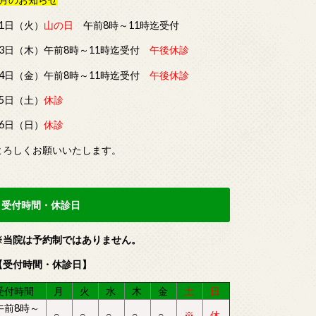
11日（火）
山の日
午前8時～11時迄受付
13日（木）午前8時～11時迄受付
午後休診
14日（金）午前8時～11時迄受付
午後休診
15日（土）
休診
16日（日）
休診
よろしくお願いいたします。
受付時間・休診日
※当院は予約制ではありません。
【受付時間・休診日】
受付時間
月
火
水
木
金
土
日
午前8時～
○
○
○
○
○
※
休