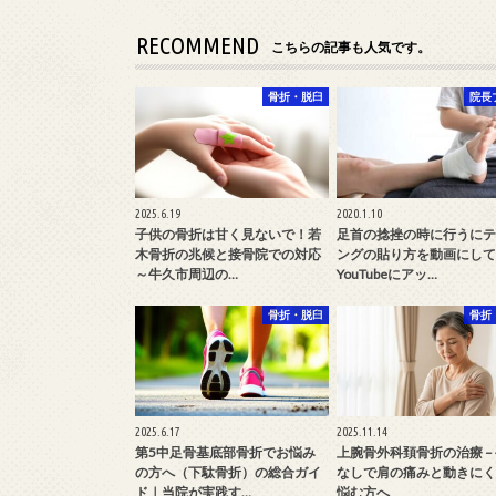
RECOMMEND
こちらの記事も人気です。
骨折・脱臼
院長
2025.6.19
2020.1.10
子供の骨折は甘く見ないで！若
足首の捻挫の時に行うにテ
木骨折の兆候と接骨院での対応
ングの貼り方を動画にして
～牛久市周辺の…
YouTubeにアッ…
骨折・脱臼
骨折
2025.6.17
2025.11.14
第5中足骨基底部骨折でお悩み
上腕骨外科頚骨折の治療 –
の方へ（下駄骨折）の総合ガイ
なしで肩の痛みと動きにく
ド｜当院が実践す…
悩む方へ