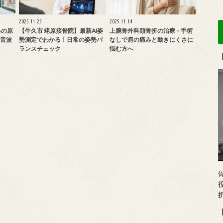
2025.11.23
2025.11.14
みの原
【牛久市 蛯原接骨院】最新AI姿
上腕骨外科頚骨折の治療 – 手術
音波
勢測定でわかる！日常の姿勢バ
なしで肩の痛みと動きにくさに
ランスチェック
悩む方へ