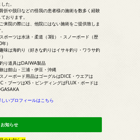
ました。
■骨折や脱臼などの怪我の患者様の施術を数多く経験
しております。
■ご来院の際には、他院にはない施術をご提供致しま
す。
■スポーツは水泳・柔道（3段）・スノーボード（歴
20年）
■趣味は海釣り（好きな釣りはイサキ釣り・ワラサ釣
り）
■釣り道具はDAIWA製品
■旅は館山・三浦・伊豆・沖縄
■スノーボード用品はゴーグルはDICE・ウエアは
DC・ブーツはX5・ビンディングはFLUX・ボードは
OGASAKA
詳しいプロフィールはこちら
お知らせ
月
の
お知らせ