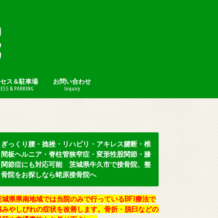
セス＆駐車場
お問い合わせ
ESS & PARKING
Inquiry
プライバシーポリシー
ぎっくり腰・捻挫・リハビリ・アキレス腱断・椎
間板ヘルニア・脊柱管狭窄症・変形性股関節・膝
関節症にも対応可能 茨城県牛久市で接骨院、整
骨院をお探しなら蛯原接骨院へ
茨城県県南地域では当院のみで行っているBFI療法で
痛みやしびれの症状を改善します。骨折・脱臼などの