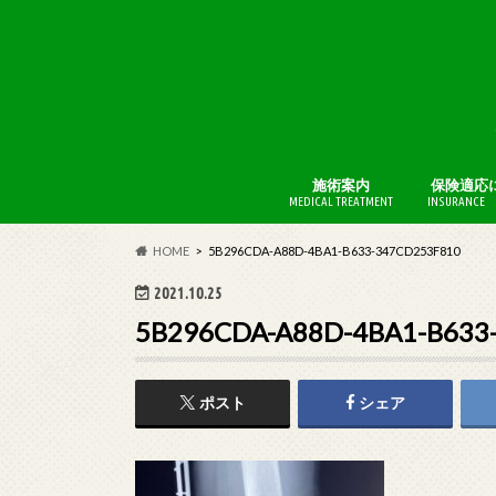
施術案内
保険適応
MEDICAL TREATMENT
INSURANCE 
BFI療法
AKA博田
HOME
5B296CDA-A88D-4BA1-B633-347CD253F810
2021.10.25
5B296CDA-A88D-4BA1-B633
ポスト
シェア