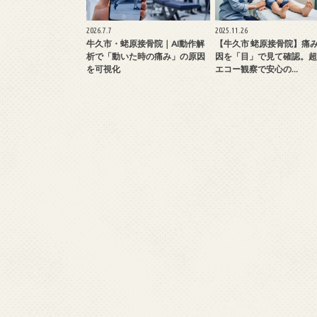
2026.7.7
2025.11.26
牛久市・蛯原接骨院｜AI動作解
【牛久市 蛯原接骨院】痛
析で「動いた時の痛み」の原因
因を「目」で見て確認。超
を可視化
エコー観察で安心の…