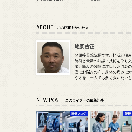
ABOUT
この記事をかいた人
蛯原 吉正
蛯原接骨院院長です。怪我と痛
施術と最新の知識・技術を取り
脳と痛みの関係に注目した痛み
症にお悩みの方、身体の痛みに
う方を、一人でも多く救いたい
NEW POST
このライターの最新記事
院長ブログ
院長