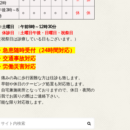
12時
午後3時～8
○
○
○
○
○
休
休
時
※
土曜日 : 午前8時～12時30分
休診日 : 土曜日午後・日曜日・祝祭日
（祝祭日は診療している日もございます。）
・急患随時受付（24時間対応）
・交通事故対応
・労働災害対応
・痛みの為に歩行困難な方は往診も致します。
・早朝や休日のテーピング処置も対応致します。
・自宅兼施術所となっておりますので、休日・夜間の
怪我でお困りの際はご連絡下さい。
可能な限り対応致します。