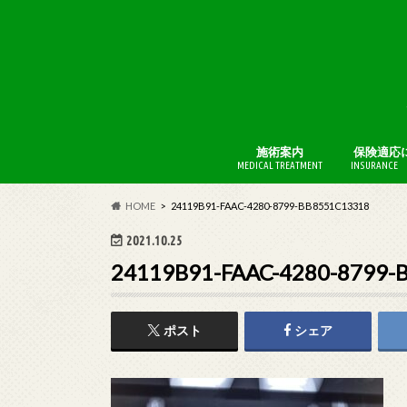
施術案内
保険適応
MEDICAL TREATMENT
INSURANCE 
BFI療法
AKA博田
HOME
24119B91-FAAC-4280-8799-BB8551C13318
2021.10.25
24119B91-FAAC-4280-8799-
ポスト
シェア