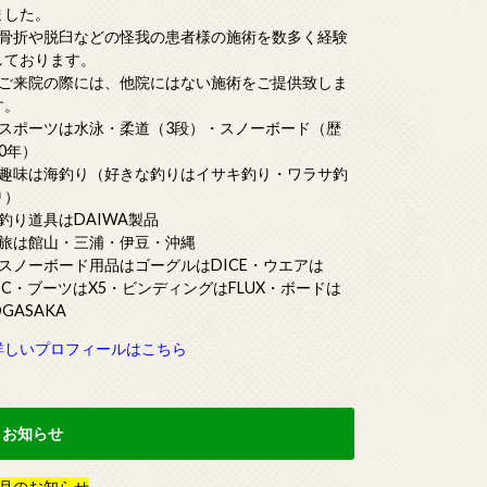
ました。
■骨折や脱臼などの怪我の患者様の施術を数多く経験
しております。
■ご来院の際には、他院にはない施術をご提供致しま
す。
■スポーツは水泳・柔道（3段）・スノーボード（歴
20年）
■趣味は海釣り（好きな釣りはイサキ釣り・ワラサ釣
り）
■釣り道具はDAIWA製品
■旅は館山・三浦・伊豆・沖縄
■スノーボード用品はゴーグルはDICE・ウエアは
DC・ブーツはX5・ビンディングはFLUX・ボードは
OGASAKA
詳しいプロフィールはこちら
お知らせ
月
の
お知らせ