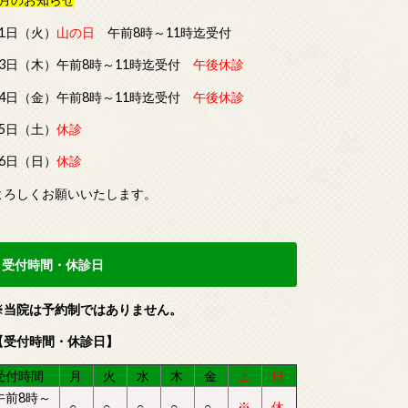
11日（火）
山の日
午前8時～11時迄受付
13日（木）午前8時～11時迄受付
午後休診
14日（金）午前8時～11時迄受付
午後休診
15日（土）
休診
16日（日）
休診
よろしくお願いいたします。
受付時間・休診日
※当院は予約制ではありません。
【受付時間・休診日】
受付時間
月
火
水
木
金
土
日
午前8時～
○
○
○
○
○
※
休