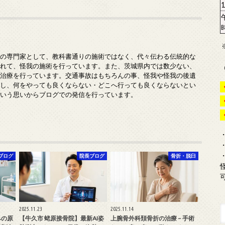
みの専門家として、教科書通りの施術ではなく、代々伝わる伝統的な
入れて、怪我の施術を行っています。また、茨城県内では数少ない、
の治療を行っています。交通事故はもちろんの事、怪我や怪我の後遺
対し、何をやっても良くならない・どこへ行っても良くならないとい
という思いからブログでの発信を行っています。
ブログ
院長ブログ
骨折・脱臼
2025.11.23
2025.11.14
みの原
【牛久市 蛯原接骨院】最新AI姿
上腕骨外科頚骨折の治療 – 手術