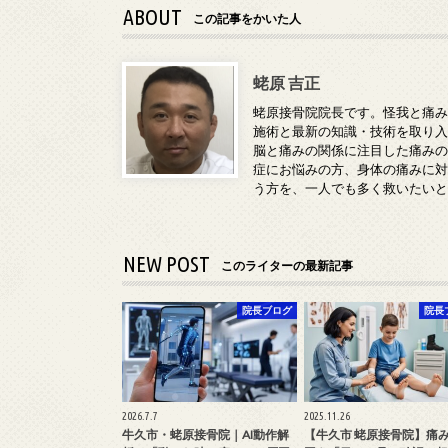
ABOUT
この記事をかいた人
蛯原 吉正
蛯原接骨院院長です。怪我と痛
施術と最新の知識・技術を取り
脳と痛みの関係に注目した痛み
症にお悩みの方、身体の痛みに
う方を、一人でも多く救いたい
NEW POST
このライターの最新記事
院長ブログ
院長
2026.7.7
2025.11.26
牛久市・蛯原接骨院｜AI動作解
【牛久市 蛯原接骨院】痛