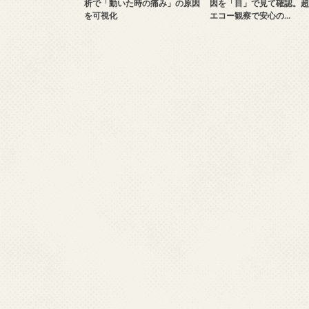
析で「動いた時の痛み」の原因
因を「目」で見て確認。超
を可視化
エコー観察で安心の…