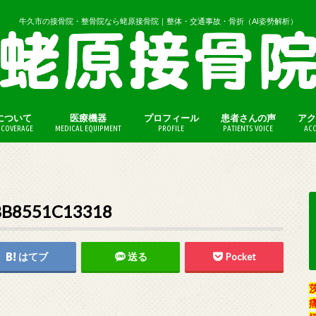
牛久市の接骨院・整骨院なら蛯原接骨院｜整体・交通事故・骨折（AI姿勢解析）
について
医療機器
プロフィール
患者さんの声
アク
COVERAGE
MEDICAL EQUIPMENT
PROFILE
PATIENTS VOICE
ACC
（保険外診療）
法（保険外診療）
BB8551C13318
はてブ
送る
Pocket