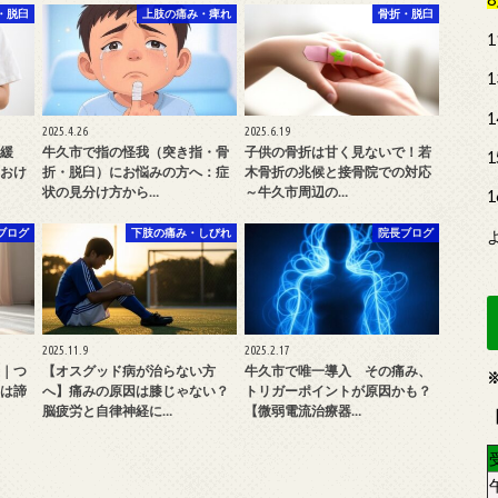
・脱臼
上肢の痛み・痺れ
骨折・脱臼
2025.4.26
2025.6.19
緩
牛久市で指の怪我（突き指・骨
子供の骨折は甘く見ないで！若
おけ
折・脱臼）にお悩みの方へ：症
木骨折の兆候と接骨院での対応
状の見分け方から…
～牛久市周辺の…
ブログ
下肢の痛み・しびれ
院長ブログ
2025.11.9
2025.2.17
｜つ
【オスグッド病が治らない方
牛久市で唯一導入 その痛み、
は諦
へ】痛みの原因は膝じゃない？
トリガーポイントが原因かも？
脳疲労と自律神経に…
【微弱電流治療器…