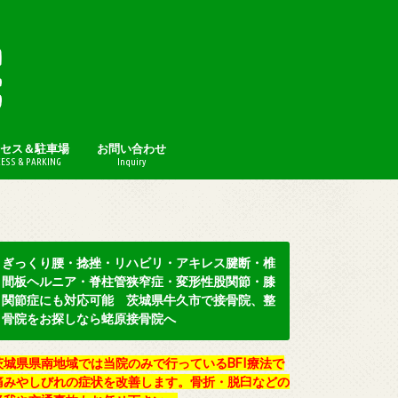
セス＆駐車場
お問い合わせ
ESS & PARKING
Inquiry
プライバシーポリシー
ぎっくり腰・捻挫・リハビリ・アキレス腱断・椎
間板ヘルニア・脊柱管狭窄症・変形性股関節・膝
関節症にも対応可能 茨城県牛久市で接骨院、整
骨院をお探しなら蛯原接骨院へ
茨城県県南地域では当院のみで行っているBFI療法で
痛みやしびれの症状を改善します。骨折・脱臼などの