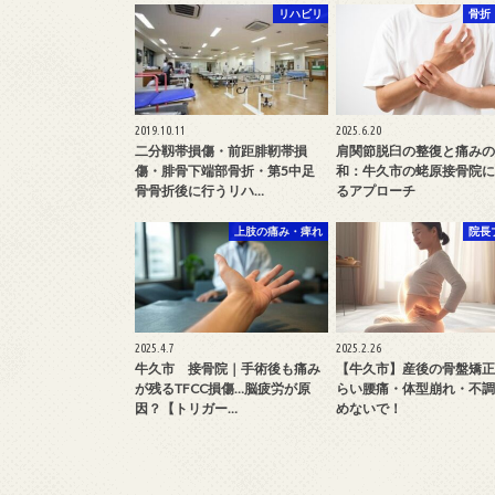
リハビリ
骨折
2019.10.11
2025.6.20
二分靱帯損傷・前距腓靭帯損
肩関節脱臼の整復と痛みの
傷・腓骨下端部骨折・第5中足
和：牛久市の蛯原接骨院に
骨骨折後に行うリハ…
るアプローチ
上肢の痛み・痺れ
院長
2025.4.7
2025.2.26
牛久市 接骨院｜手術後も痛み
【牛久市】産後の骨盤矯正
が残るTFCC損傷…脳疲労が原
らい腰痛・体型崩れ・不調
因？【トリガー…
めないで！