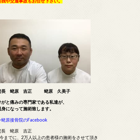
怪我や交通事故もお任せ下さい。
院長 蛯原 吉正
蛯原 久美子
けがと痛みの専門家である
私達が、
親身になって施術致します。
⇒蛯原接骨院のFacebook
院長 蛯原 吉正
■今までに、2万人以上の患者様の施術をさせて頂き