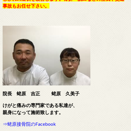
事故もお任せ下さい。
院長 蛯原 吉正
蛯原 久美子
けがと痛みの専門家である
私達が、
親身になって施術致します。
⇒蛯原接骨院のFacebook