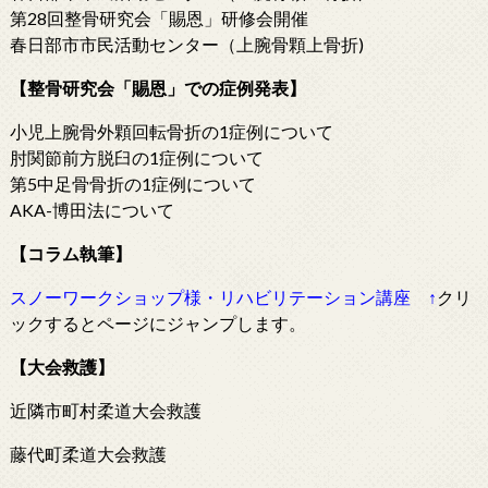
第28回整骨研究会「賜恩」研修会開催
春日部市市民活動センター（上腕骨顆上骨折)
【整骨研究会「賜恩」での症例発表】
小児上腕骨外顆回転骨折の1症例について
肘関節前方脱臼の1症例について
第5中足骨骨折の1症例について
AKA-博田法について
【コラム執筆】
スノーワークショップ様・リハビリテーション講座
↑
クリ
ックするとページにジャンプします。
【大会救護】
近隣市町村柔道大会救護
藤代町柔道大会救護