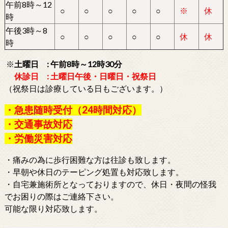
午前8時～12
○
○
○
○
○
※
休
時
午後3時～8
○
○
○
○
○
休
休
時
※
土曜日 : 午前8時～12時30分
休診日 : 土曜日午後・日曜日・祝祭日
（祝祭日は診療している日もございます。）
・急患随時受付（24時間対応）
・交通事故対応
・労働災害対応
・痛みの為に歩行困難な方は往診も致します。
・早朝や休日のテーピング処置も対応致します。
・自宅兼施術所となっておりますので、休日・夜間の怪我
でお困りの際はご連絡下さい。
可能な限り対応致します。