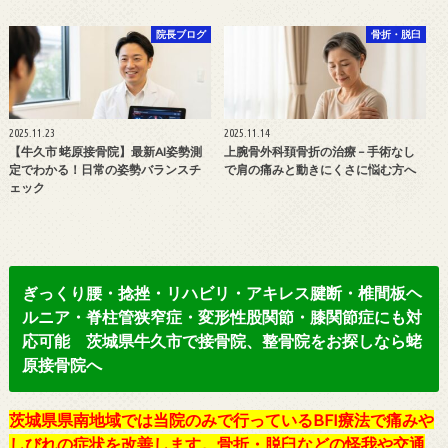
院長ブログ
骨折・脱臼
2025.11.23
2025.11.14
【牛久市 蛯原接骨院】最新AI姿勢測
上腕骨外科頚骨折の治療 – 手術なし
定でわかる！日常の姿勢バランスチ
で肩の痛みと動きにくさに悩む方へ
ェック
ぎっくり腰・捻挫・リハビリ・アキレス腱断・椎間板ヘ
ルニア・脊柱管狭窄症・変形性股関節・膝関節症にも対
応可能 茨城県牛久市で接骨院、整骨院をお探しなら蛯
原接骨院へ
茨城県県南地域では当院のみで行っているBFI療法で痛みや
しびれの症状を改善します。骨折・脱臼などの怪我や交通