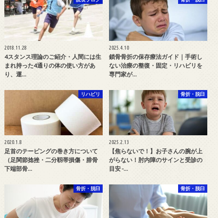
2018.11.28
2025.4.10
4スタンス理論のご紹介・人間には生
鎖骨骨折の保存療法ガイド｜手術し
まれ持った4通りの体の使い方があ
ない治療の整復・固定・リハビリを
り、運…
専門家が…
リハビリ
骨折・脱臼
2020.1.8
2025.2.13
足首のテーピングの巻き方について
【焦らないで！】お子さんの腕が上
（足関節捻挫・二分靱帯損傷・腓骨
がらない！肘内障のサインと受診の
下端部骨…
目安 -…
骨折・脱臼
骨折・脱臼