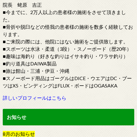
院長 蛯原 吉正
■今までに、2万人以上の患者様の施術をさせて頂きまし
た。
■骨折や脱臼などの怪我の患者様の施術を数多く経験してお
ります。
■ご来院の際には、他院にはない施術をご提供致します。
■スポーツは水泳・柔道（3段）・スノーボード（歴20年）
■趣味は海釣り（好きな釣りはイサキ釣り・ワラサ釣り）
■釣り道具はDAIWA製品
■旅は館山・三浦・伊豆・沖縄
■スノーボード用品はゴーグルはDICE・ウエアはDC・ブー
ツはX5・ビンディングはFLUX・ボードはOGASAKA
詳しいプロフィールはこちら
お知らせ
8
月
の
お知らせ