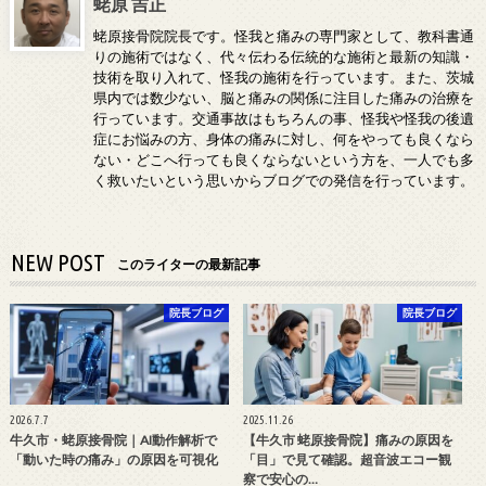
蛯原 吉正
蛯原接骨院院長です。怪我と痛みの専門家として、教科書通
りの施術ではなく、代々伝わる伝統的な施術と最新の知識・
技術を取り入れて、怪我の施術を行っています。また、茨城
県内では数少ない、脳と痛みの関係に注目した痛みの治療を
行っています。交通事故はもちろんの事、怪我や怪我の後遺
症にお悩みの方、身体の痛みに対し、何をやっても良くなら
ない・どこへ行っても良くならないという方を、一人でも多
く救いたいという思いからブログでの発信を行っています。
NEW POST
このライターの最新記事
院長ブログ
院長ブログ
2026.7.7
2025.11.26
牛久市・蛯原接骨院｜AI動作解析で
【牛久市 蛯原接骨院】痛みの原因を
「動いた時の痛み」の原因を可視化
「目」で見て確認。超音波エコー観
察で安心の…