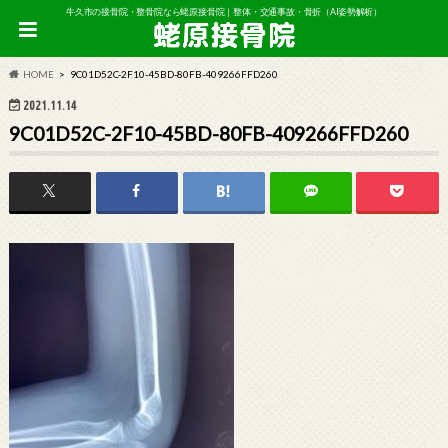
牛久市の接骨院・整骨院なら蛯原接骨院｜整体・交通事故・骨折（AI姿勢解析）
HOME
9C01D52C-2F10-45BD-80FB-409266FFD260
2021.11.14
9C01D52C-2F10-45BD-80FB-409266FFD260