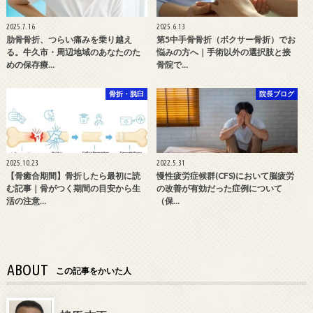
2025.7.16
2025.6.13
肋骨骨折、つらい痛みを乗り越え
第5中手骨骨折（ボクサー骨折）でお
る。牛久市・周辺地域のあなたのた
悩みの方へ｜手術以外の選択肢と接
めの保存療…
骨院で…
骨折・脱臼
院長ブログ
2025.10.23
2022.5.31
【骨癒合期間】骨折したら最初に読
慢性疲労症候群(CFS)において脳疲労
む記事｜骨がつく期間の目安から生
の改善が有効だった症例について
活の注意…
（保…
ABOUT
この記事をかいた人