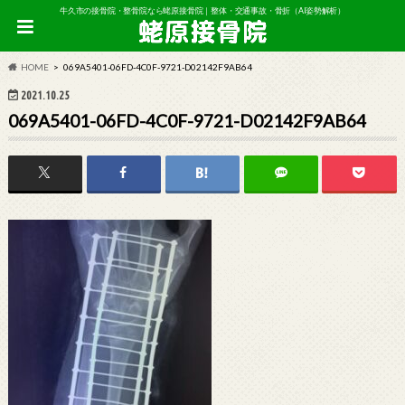
牛久市の接骨院・整骨院なら蛯原接骨院｜整体・交通事故・骨折（AI姿勢解析）
HOME
069A5401-06FD-4C0F-9721-D02142F9AB64
2021.10.25
069A5401-06FD-4C0F-9721-D02142F9AB64