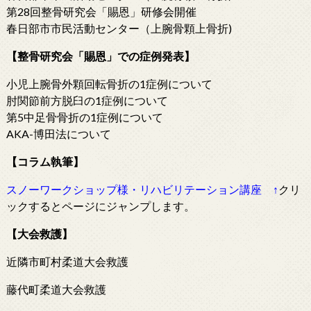
第28回整骨研究会「賜恩」研修会開催
春日部市市民活動センター（上腕骨顆上骨折)
【整骨研究会「賜恩」での症例発表】
小児上腕骨外顆回転骨折の1症例について
肘関節前方脱臼の1症例について
第5中足骨骨折の1症例について
AKA-博田法について
【コラム執筆】
スノーワークショップ様・リハビリテーション講座
↑
クリ
ックするとページにジャンプします。
【大会救護】
近隣市町村柔道大会救護
藤代町柔道大会救護