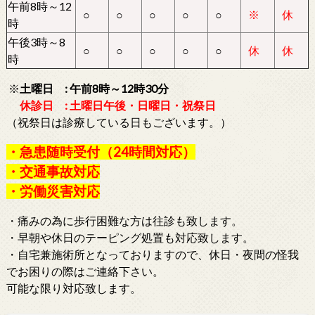
午前8時～12
○
○
○
○
○
※
休
時
午後3時～8
○
○
○
○
○
休
休
時
※
土曜日 : 午前8時～12時30分
休診日 : 土曜日午後・日曜日・祝祭日
（祝祭日は診療している日もございます。）
・急患随時受付（24時間対応）
・交通事故対応
・労働災害対応
・痛みの為に歩行困難な方は往診も致します。
・早朝や休日のテーピング処置も対応致します。
・自宅兼施術所となっておりますので、休日・夜間の怪我
でお困りの際はご連絡下さい。
可能な限り対応致します。