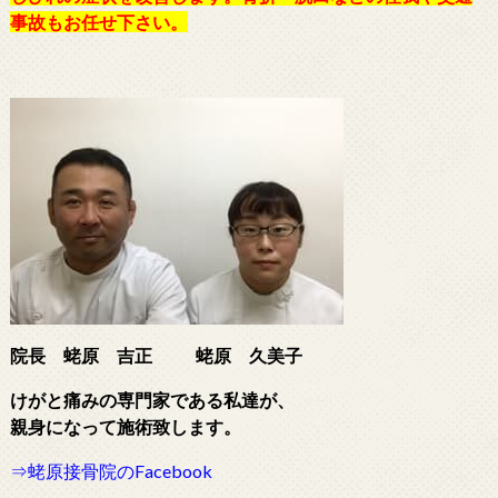
事故もお任せ下さい。
院長 蛯原 吉正
蛯原 久美子
けがと痛みの専門家である
私達が、
親身になって施術致します。
⇒蛯原接骨院のFacebook