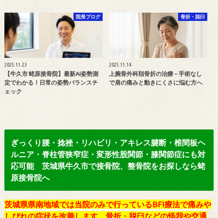
院長ブログ
骨折・脱臼
2025.11.23
2025.11.14
【牛久市 蛯原接骨院】最新AI姿勢測
上腕骨外科頚骨折の治療 – 手術なし
定でわかる！日常の姿勢バランスチ
で肩の痛みと動きにくさに悩む方へ
ェック
ぎっくり腰・捻挫・リハビリ・アキレス腱断・椎間板ヘ
ルニア・脊柱管狭窄症・変形性股関節・膝関節症にも対
応可能 茨城県牛久市で接骨院、整骨院をお探しなら蛯
原接骨院へ
茨城県県南地域では当院のみで行っているBFI療法で痛みや
しびれの症状を改善します。骨折・脱臼などの怪我や交通