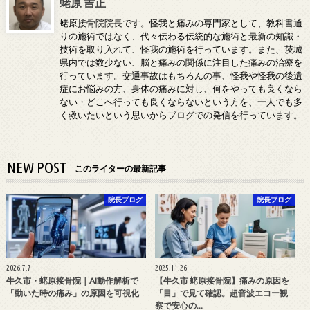
蛯原 吉正
蛯原接骨院院長です。怪我と痛みの専門家として、教科書通
りの施術ではなく、代々伝わる伝統的な施術と最新の知識・
技術を取り入れて、怪我の施術を行っています。また、茨城
県内では数少ない、脳と痛みの関係に注目した痛みの治療を
行っています。交通事故はもちろんの事、怪我や怪我の後遺
症にお悩みの方、身体の痛みに対し、何をやっても良くなら
ない・どこへ行っても良くならないという方を、一人でも多
く救いたいという思いからブログでの発信を行っています。
NEW POST
このライターの最新記事
院長ブログ
院長ブログ
2026.7.7
2025.11.26
牛久市・蛯原接骨院｜AI動作解析で
【牛久市 蛯原接骨院】痛みの原因を
「動いた時の痛み」の原因を可視化
「目」で見て確認。超音波エコー観
察で安心の…