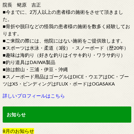
院長 蛯原 吉正
■今までに、2万人以上の患者様の施術をさせて頂きまし
た。
■骨折や脱臼などの怪我の患者様の施術を数多く経験してお
ります。
■ご来院の際には、他院にはない施術をご提供致します。
■スポーツは水泳・柔道（3段）・スノーボード（歴20年）
■趣味は海釣り（好きな釣りはイサキ釣り・ワラサ釣り）
■釣り道具はDAIWA製品
■旅は館山・三浦・伊豆・沖縄
■スノーボード用品はゴーグルはDICE・ウエアはDC・ブー
ツはX5・ビンディングはFLUX・ボードはOGASAKA
詳しいプロフィールはこちら
お知らせ
8
月
の
お知らせ