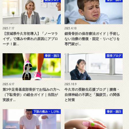
2025.7.17
2025.4.10
【茨城県牛久市初導入】「ノーマラ
鎖骨骨折の保存療法ガイド｜手術し
イザ」で痛みや痺れの原因にアプロ
ない治療の整復・固定・リハビリを
ーチ！新…
専門家が…
骨折・脱臼
院長ブログ
2025.6.17
2025.10.9
第5中足骨基底部骨折でお悩みの方へ
牛久市の受験生応援ブログ｜腰痛・
（下駄骨折）の総合ガイド｜当院が
自律神経の不調と「脳疲労」の関係
実践す…
と対策
下肢の痛み・しびれ
骨折・脱臼