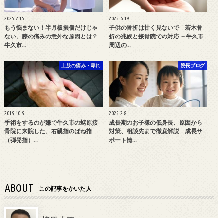
2025.2.15
2025.6.19
もう悩まない！半月板損傷だけじゃ
子供の骨折は甘く見ないで！若木骨
ない、膝の痛みの意外な原因とは？
折の兆候と接骨院での対応 ～牛久市
牛久市…
周辺の…
上肢の痛み・痺れ
院長ブログ
2019.10.9
2025.2.8
手術をするのが嫌で牛久市の蛯原接
成長期のお子様の低身長、原因から
骨院に来院した、右親指のばね指
対策、相談先まで徹底解説｜成長サ
（弾発指）…
ポート情…
ABOUT
この記事をかいた人