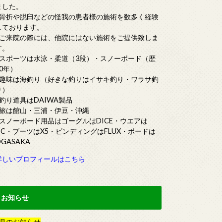
ました。
■骨折や脱臼などの怪我の患者様の施術を数多く経験
しております。
■ご来院の際には、他院にはない施術をご提供致しま
す。
■スポーツは水泳・柔道（3段）・スノーボード（歴
20年）
■趣味は海釣り（好きな釣りはイサキ釣り・ワラサ釣
り）
■釣り道具はDAIWA製品
■旅は館山・三浦・伊豆・沖縄
■スノーボード用品はゴーグルはDICE・ウエアは
DC・ブーツはX5・ビンディングはFLUX・ボードは
OGASAKA
詳しいプロフィールはこちら
お知らせ
月
の
お知らせ