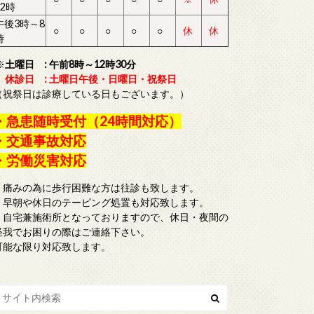
12時
午後3時～8
○
○
○
○
○
休
休
時
※
土曜日 : 午前8時～12時30分
休診日 : 土曜日午後・日曜日・祝祭日
（祝祭日は診療している日もございます。）
・急患随時受付（24時間対応）
・交通事故対応
・労働災害対応
・痛みの為に歩行困難な方は往診も致します。
・早朝や休日のテーピング処置も対応致します。
・自宅兼施術所となっておりますので、休日・夜間の
怪我でお困りの際はご連絡下さい。
可能な限り対応致します。