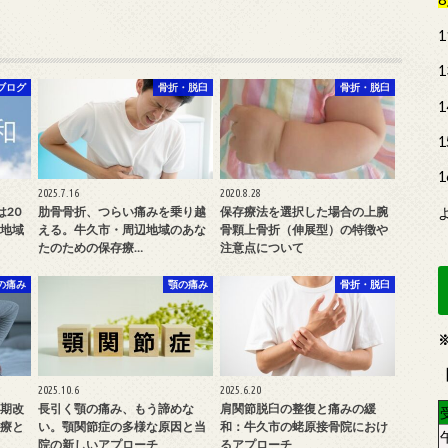
ブログ
骨折・脱臼
骨折・脱臼
2025.7.16
2020.8.28
20
肋骨骨折、つらい痛みを乗り越
保存療法を選択した場合の上腕
地域
える。牛久市・周辺地域のあな
骨顆上骨折（伸展型）の特徴や
たのための保存療…
注意点について
の痛み
顎の痛み
骨折・脱臼
2025.10.6
2025.6.20
期改
長引く顎の痛み、もう諦めな
肩関節脱臼の整復と痛みの緩
療と
い。顎関節症の多様な原因と当
和：牛久市の蛯原接骨院におけ
院の新しいアプローチ
るアプローチ