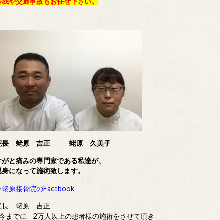
怪我や交通事故もお任せ下さい。
院長 蛯原 吉正
蛯原 久美子
けがと痛みの専門家である
私達が、
親身になって施術致します。
⇒蛯原接骨院のFacebook
院長 蛯原 吉正
■今までに、2万人以上の患者様の施術をさせて頂き