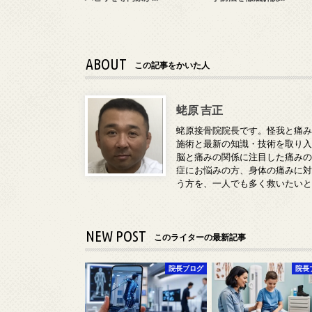
ABOUT
この記事をかいた人
蛯原 吉正
蛯原接骨院院長です。怪我と痛
施術と最新の知識・技術を取り
脳と痛みの関係に注目した痛み
症にお悩みの方、身体の痛みに
う方を、一人でも多く救いたい
NEW POST
このライターの最新記事
院長ブログ
院長