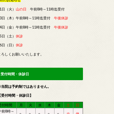
11日（火）
山の日
午前8時～11時迄受付
13日（木）午前8時～11時迄受付
午後休診
14日（金）午前8時～11時迄受付
午後休診
15日（土）
休診
16日（日）
休診
よろしくお願いいたします。
受付時間・休診日
※当院は予約制ではありません。
【受付時間・休診日】
受付時間
月
火
水
木
金
土
日
午前8時～
○
○
○
○
○
※
休