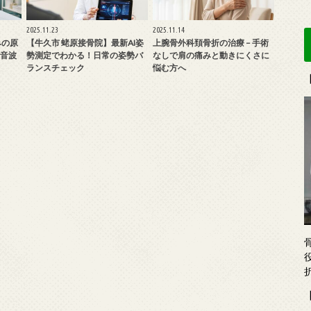
2025.11.23
2025.11.14
みの原
【牛久市 蛯原接骨院】最新AI姿
上腕骨外科頚骨折の治療 – 手術
音波
勢測定でわかる！日常の姿勢バ
なしで肩の痛みと動きにくさに
ランスチェック
悩む方へ