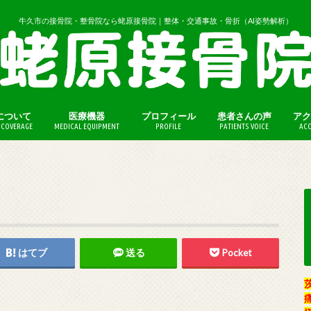
牛久市の接骨院・整骨院なら蛯原接骨院｜整体・交通事故・骨折（AI姿勢解析）
について
医療機器
プロフィール
患者さんの声
アク
COVERAGE
MEDICAL EQUIPMENT
PROFILE
PATIENTS VOICE
ACC
（保険外診療）
法（保険外診療）
はてブ
送る
Pocket