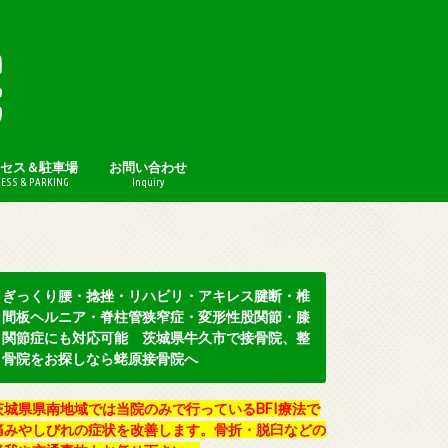
セス＆駐車場
お問い合わせ
ESS & PARKING
Inquiry
プライバシーポリシー
ぎっくり腰・捻挫・リハビリ・アキレス腱断・椎
間板ヘルニア・脊柱管狭窄症・変形性股関節・膝
関節症にも対応可能 茨城県牛久市で接骨院、整
骨院をお探しなら蛯原接骨院へ
茨城県県南地域では当院のみで行っているBFI療法で
痛みやしびれの症状を改善します。骨折・脱臼などの