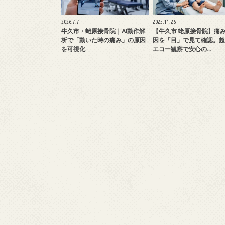
2026.7.7
2025.11.26
牛久市・蛯原接骨院｜AI動作解
【牛久市 蛯原接骨院】痛
析で「動いた時の痛み」の原因
因を「目」で見て確認。超
を可視化
エコー観察で安心の…