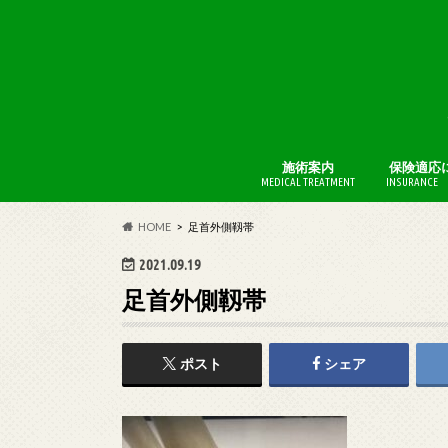
施術案内
保険適応
MEDICAL TREATMENT
INSURANCE 
BFI療法
AKA博田
HOME
足首外側靱帯
2021.09.19
足首外側靱帯
ポスト
シェア