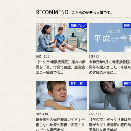
RECOMMEND
こちらの記事も人気です。
院長ブログ
院長
2025.11.26
2019.5.1
【牛久市 蛯原接骨院】痛みの原
令和元年5月に蛯原接骨院は
因を「目」で見て確認。超音波
周年を迎えました・今後も
エコー観察で安…
の皆様のお役に…
骨折・脱臼
腰部
2025.4.10
2025.2.19
鎖骨骨折の保存療法ガイド｜手
【牛久市】ぎっくり腰は早
術しない治療の整復・固定・リ
善がカギ！接骨院の専門治
ハビリを専門家が…
予防法を徹底解説…