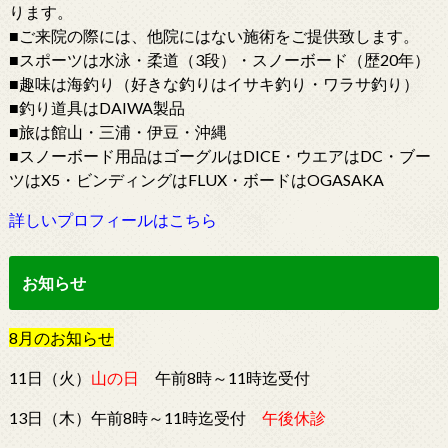
ります。
■ご来院の際には、他院にはない施術をご提供致します。
■スポーツは水泳・柔道（3段）・スノーボード（歴20年）
■趣味は海釣り（好きな釣りはイサキ釣り・ワラサ釣り）
■釣り道具はDAIWA製品
■旅は館山・三浦・伊豆・沖縄
■スノーボード用品はゴーグルはDICE・ウエアはDC・ブー
ツはX5・ビンディングはFLUX・ボードはOGASAKA
詳しいプロフィールはこちら
お知らせ
8
月
の
お知らせ
11日（火）
山の日
午前8時～11時迄受付
13日（木）午前8時～11時迄受付
午後休診