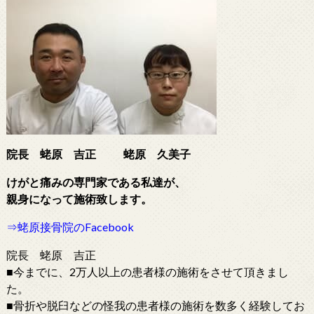
院長 蛯原 吉正
蛯原 久美子
けがと痛みの専門家である
私達が、
親身になって施術致します。
⇒蛯原接骨院のFacebook
院長 蛯原 吉正
■今までに、2万人以上の患者様の施術をさせて頂きまし
た。
■骨折や脱臼などの怪我の患者様の施術を数多く経験してお