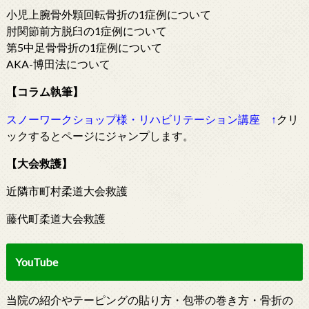
小児上腕骨外顆回転骨折の1症例について
肘関節前方脱臼の1症例について
第5中足骨骨折の1症例について
AKA-博田法について
【コラム執筆】
スノーワークショップ様・リハビリテーション講座
↑
クリ
ックするとページにジャンプします。
【大会救護】
近隣市町村柔道大会救護
藤代町柔道大会救護
YouTube
当院の紹介やテーピングの貼り方・包帯の巻き方・骨折の