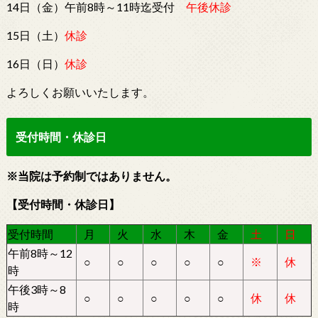
14日（金）午前8時～11時迄受付
午後休診
15日（土）
休診
16日（日）
休診
よろしくお願いいたします。
受付時間・休診日
※当院は予約制ではありません。
【受付時間・休診日】
受付時間
月
火
水
木
金
土
日
午前8時～12
○
○
○
○
○
※
休
時
午後3時～8
○
○
○
○
○
休
休
時