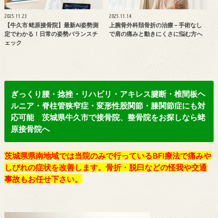
2025.11.23
2025.11.14
【牛久市 蛯原接骨院】最新AI姿勢測
上腕骨外科頚骨折の治療 – 手術なし
定でわかる！日常の姿勢バランスチ
で肩の痛みと動きにくさに悩む方へ
ェック
ぎっくり腰・捻挫・リハビリ・アキレス腱断・椎間板ヘ
ルニア・脊柱管狭窄症・変形性股関節・膝関節症にも対
応可能 茨城県牛久市で接骨院、整骨院をお探しなら蛯
原接骨院へ
茨城県県南地域では当院のみで行っているBFI療法で痛みや
しびれの症状を改善します。骨折・脱臼などの怪我や交通
事故もお任せ下さい。