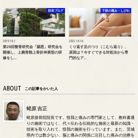
院長ブログ
下肢の痛み・しびれ
2019.10.1
2025.10.16
第28回整骨研究会「賜恩」研究会を
くり返す足のつり（こむら返り）、
開催し、上腕骨顆上骨折伸展型の研
原因は？今すぐできる対処法から専
修をし…
門的なア…
ABOUT
この記事をかいた人
蛯原 吉正
蛯原接骨院院長です。怪我と痛みの専門家として、教科書通
りの施術ではなく、代々伝わる伝統的な施術と最新の知識・
技術を取り入れて、怪我の施術を行っています。また、茨城
県内では数少ない、脳と痛みの関係に注目した痛みの治療を