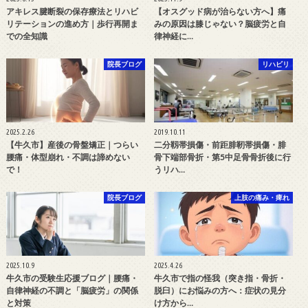
アキレス腱断裂の保存療法とリハビ
【オスグッド病が治らない方へ】痛
リテーションの進め方｜歩行再開ま
みの原因は膝じゃない？脳疲労と自
での全知識
律神経に…
院長ブログ
リハビリ
2025.2.26
2019.10.11
【牛久市】産後の骨盤矯正｜つらい
二分靱帯損傷・前距腓靭帯損傷・腓
腰痛・体型崩れ・不調は諦めない
骨下端部骨折・第5中足骨骨折後に行
で！
うリハ…
院長ブログ
上肢の痛み・痺れ
2025.10.9
2025.4.26
牛久市の受験生応援ブログ｜腰痛・
牛久市で指の怪我（突き指・骨折・
自律神経の不調と「脳疲労」の関係
脱臼）にお悩みの方へ：症状の見分
と対策
け方から…