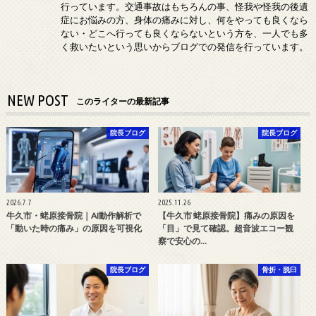
行っています。交通事故はもちろんの事、怪我や怪我の後遺
症にお悩みの方、身体の痛みに対し、何をやっても良くなら
ない・どこへ行っても良くならないという方を、一人でも多
く救いたいという思いからブログでの発信を行っています。
NEW POST
このライターの最新記事
院長ブログ
院長ブログ
2026.7.7
2025.11.26
牛久市・蛯原接骨院｜AI動作解析で
【牛久市 蛯原接骨院】痛みの原因を
「動いた時の痛み」の原因を可視化
「目」で見て確認。超音波エコー観
察で安心の…
院長ブログ
骨折・脱臼