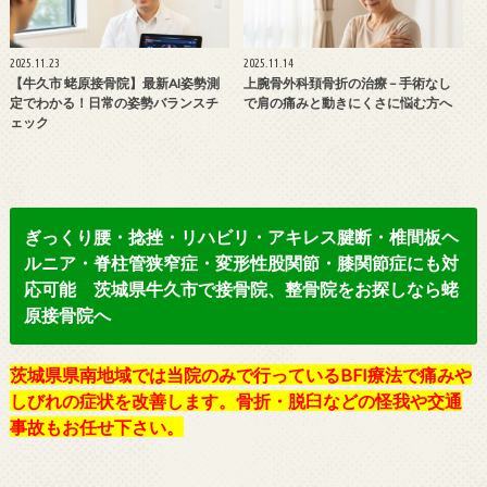
2025.11.23
2025.11.14
【牛久市 蛯原接骨院】最新AI姿勢測
上腕骨外科頚骨折の治療 – 手術なし
定でわかる！日常の姿勢バランスチ
で肩の痛みと動きにくさに悩む方へ
ェック
ぎっくり腰・捻挫・リハビリ・アキレス腱断・椎間板ヘ
ルニア・脊柱管狭窄症・変形性股関節・膝関節症にも対
応可能 茨城県牛久市で接骨院、整骨院をお探しなら蛯
原接骨院へ
茨城県県南地域では当院のみで行っているBFI療法で痛みや
しびれの症状を改善します。骨折・脱臼などの怪我や交通
事故もお任せ下さい。