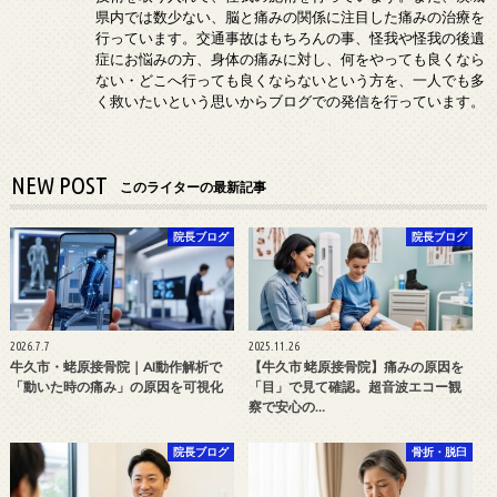
県内では数少ない、脳と痛みの関係に注目した痛みの治療を
行っています。交通事故はもちろんの事、怪我や怪我の後遺
症にお悩みの方、身体の痛みに対し、何をやっても良くなら
ない・どこへ行っても良くならないという方を、一人でも多
く救いたいという思いからブログでの発信を行っています。
NEW POST
このライターの最新記事
院長ブログ
院長ブログ
2026.7.7
2025.11.26
牛久市・蛯原接骨院｜AI動作解析で
【牛久市 蛯原接骨院】痛みの原因を
「動いた時の痛み」の原因を可視化
「目」で見て確認。超音波エコー観
察で安心の…
院長ブログ
骨折・脱臼