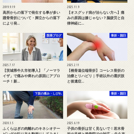
2019.9.19
2025.11.9
高所からの落下で発生する事が多い
【オスグッド病が治らない方へ】痛
踵骨骨折について・脚立からの落下
みの原因は膝じゃない？脳疲労と自
により発…
律神経に…
院長ブログ
骨折・脱臼
2025.7.17
2025.2.11
【茨城県牛久市初導入】「ノーマラ
【橈骨遠位端骨折】コーレス骨折の
イザ」で痛みや痺れの原因にアプロ
治療とリハビリ｜手術以外の選択肢
ーチ！新…
と後遺症…
下肢の痛み・しびれ
骨折・脱臼
2020.3.5
2025.6.19
ふくらはぎの肉離れのキネシオテー
子供の骨折は甘く見ないで！若木骨
ピングの貼り方を動画にしてみまし
折の兆候と接骨院での対応 ～牛久市