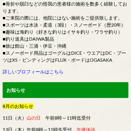
■骨折や脱臼などの怪我の患者様の施術を数多く経験してお
ります。
■ご来院の際には、他院にはない施術をご提供致します。
■スポーツは水泳・柔道（3段）・スノーボード（歴20年）
■趣味は海釣り（好きな釣りはイサキ釣り・ワラサ釣り）
■釣り道具はDAIWA製品
■旅は館山・三浦・伊豆・沖縄
■スノーボード用品はゴーグルはDICE・ウエアはDC・ブー
ツはX5・ビンディングはFLUX・ボードはOGASAKA
詳しいプロフィールはこちら
お知らせ
8
月
の
お知らせ
11日（火）
山の日
午前8時～11時迄受付
13日（木）午前8時～11時迄受付
午後休診