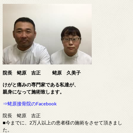
院長 蛯原 吉正
蛯原 久美子
けがと痛みの専門家である
私達が、
親身になって施術致します。
⇒蛯原接骨院のFacebook
院長 蛯原 吉正
■今までに、2万人以上の患者様の施術をさせて頂きまし
た。