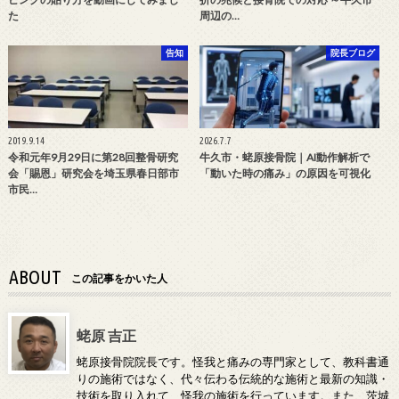
た
周辺の…
告知
院長ブログ
2019.9.14
2026.7.7
令和元年9月29日に第28回整骨研究
牛久市・蛯原接骨院｜AI動作解析で
会「賜恩」研究会を埼玉県春日部市
「動いた時の痛み」の原因を可視化
市民…
ABOUT
この記事をかいた人
蛯原 吉正
蛯原接骨院院長です。怪我と痛みの専門家として、教科書通
りの施術ではなく、代々伝わる伝統的な施術と最新の知識・
技術を取り入れて、怪我の施術を行っています。また、茨城