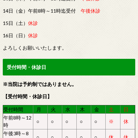
14日（金）午前8時～11時迄受付
午後休診
15日（土）
休診
16日（日）
休診
よろしくお願いいたします。
受付時間・休診日
※当院は予約制ではありません。
【受付時間・休診日】
受付時間
月
火
水
木
金
土
日
午前8時～12
○
○
○
○
○
※
休
時
午後3時～8
○
○
○
○
○
休
休