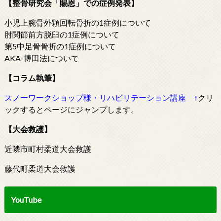
【整骨研究会「賜恩」での症例発表】
小児上腕骨外顆回転骨折の1症例について
肘関節前方脱臼の1症例について
第5中足骨骨折の1症例について
AKA-博田法について
【コラム執筆】
スノーワークショップ様・リハビリテーション講座
↑
クリ
ックするとページにジャンプします。
【大会救護】
近隣市町村柔道大会救護
藤代町柔道大会救護
YouTube