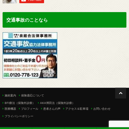
交通事故のことなら
施術案内
保険適応について
BFI療法（保険外診療）
AKA博田法（保険外診療）
医療機器
プロフィール
患者さんの声
アクセス＆駐車場
お問い合わせ
プライバシーポリシー