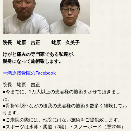
院長 蛯原 吉正
蛯原 久美子
けがと痛みの専門家である
私達が、
親身になって施術致します。
⇒蛯原接骨院のFacebook
院長 蛯原 吉正
■今までに、2万人以上の患者様の施術をさせて頂きまし
た。
■骨折や脱臼などの怪我の患者様の施術を数多く経験してお
ります。
■ご来院の際には、他院にはない施術をご提供致します。
■スポーツは水泳・柔道（3段）・スノーボード（歴20年）