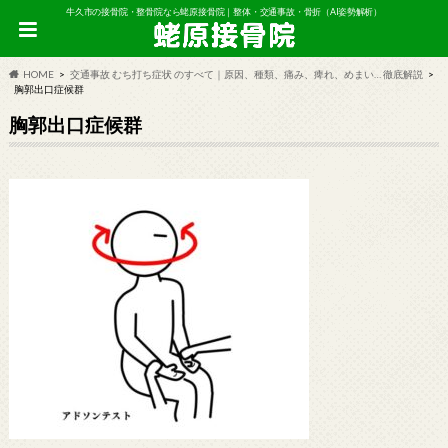
牛久市の接骨院・整骨院なら蛯原接骨院｜整体・交通事故・骨折（AI姿勢解析）
HOME
交通事故 むち打ち症状 のすべて｜原因、種類、痛み、痺れ、めまい… 徹底解説
胸郭出口症候群
胸郭出口症候群