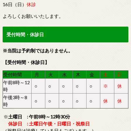
16日（日）
休診
よろしくお願いいたします。
受付時間・休診日
※当院は予約制ではありません。
【受付時間・休診日】
受付時間
月
火
水
木
金
土
日
午前8時～12
○
○
○
○
○
※
休
時
午後3時～8
○
○
○
○
○
休
休
時
※
土曜日 : 午前8時～12時30分
休診日 : 土曜日午後・日曜日・祝祭日
（祝祭日は診療している日もございます。）