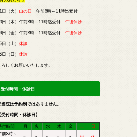
11日（火）
山の日
午前8時～11時迄受付
13日（木）午前8時～11時迄受付
午後休診
14日（金）午前8時～11時迄受付
午後休診
15日（土）
休診
16日（日）
休診
よろしくお願いいたします。
受付時間・休診日
※当院は予約制ではありません。
【受付時間・休診日】
受付時間
月
火
水
木
金
土
日
午前8時～
○
○
○
○
○
※
休