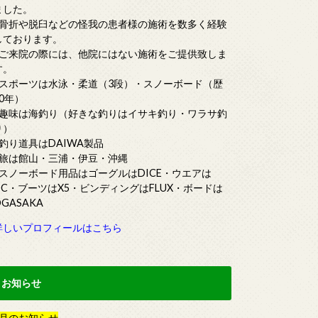
ました。
■骨折や脱臼などの怪我の患者様の施術を数多く経験
しております。
■ご来院の際には、他院にはない施術をご提供致しま
す。
■スポーツは水泳・柔道（3段）・スノーボード（歴
20年）
■趣味は海釣り（好きな釣りはイサキ釣り・ワラサ釣
り）
■釣り道具はDAIWA製品
■旅は館山・三浦・伊豆・沖縄
■スノーボード用品はゴーグルはDICE・ウエアは
DC・ブーツはX5・ビンディングはFLUX・ボードは
OGASAKA
詳しいプロフィールはこちら
お知らせ
月
の
お知らせ