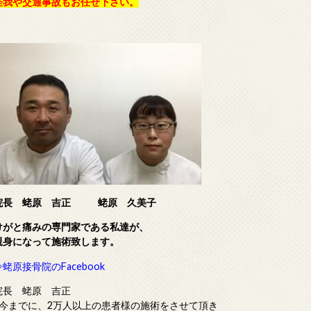
怪我や交通事故もお任せ下さい。
院長 蛯原 吉正
蛯原 久美子
けがと痛みの専門家である
私達が、
親身になって施術致します。
⇒蛯原接骨院のFacebook
院長 蛯原 吉正
■今までに、2万人以上の患者様の施術をさせて頂き