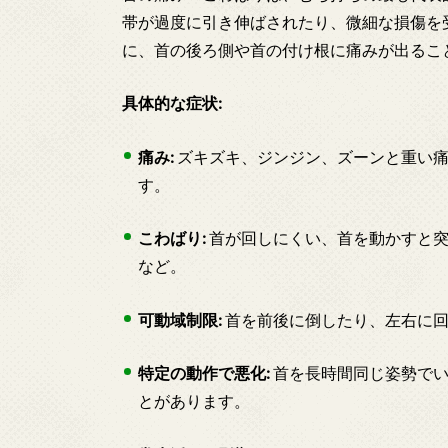
帯が過度に引き伸ばされたり、微細な損傷を
に、首の後ろ側や首の付け根に痛みが出るこ
具体的な症状:
痛み:
ズキズキ、ジンジン、ズーンと重い痛
す。
こわばり:
首が回しにくい、首を動かすと突
など。
可動域制限:
首を前後に倒したり、左右に回
特定の動作で悪化:
首を長時間同じ姿勢でい
とがあります。