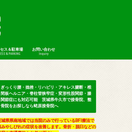
セス＆駐車場
お問い合わせ
ESS & PARKING
Inquiry
プライバシーポリシー
ぎっくり腰・捻挫・リハビリ・アキレス腱断・椎
間板ヘルニア・脊柱管狭窄症・変形性股関節・膝
関節症にも対応可能 茨城県牛久市で接骨院、整
骨院をお探しなら蛯原接骨院へ
茨城県県南地域では当院のみで行っているBFI療法で
痛みやしびれの症状を改善します。骨折・脱臼などの