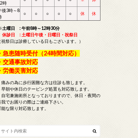
12時
午後3時～8
○
○
○
○
○
休
休
時
※
土曜日 : 午前8時～12時30分
休診日 : 土曜日午後・日曜日・祝祭日
（祝祭日は診療している日もございます。）
・急患随時受付（24時間対応）
・交通事故対応
・労働災害対応
・痛みの為に歩行困難な方は往診も致します。
・早朝や休日のテーピング処置も対応致します。
・自宅兼施術所となっておりますので、休日・夜間の
怪我でお困りの際はご連絡下さい。
可能な限り対応致します。