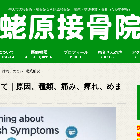
牛久市の接骨院・整骨院なら蛯原接骨院｜整体・交通事故・骨折（AI姿勢解析）
について
医療機器
プロフィール
患者さんの声
アク
COVERAGE
MEDICAL EQUIPMENT
PROFILE
PATIENTS VOICE
ACC
（保険外診療）
法（保険外診療）
、痺れ、めまい… 徹底解説
べて｜原因、種類、痛み、痺れ、めま