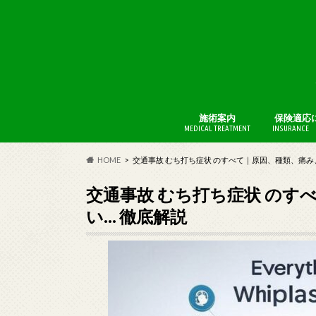
施術案内
保険適応
MEDICAL TREATMENT
INSURANCE 
BFI療法
AKA博田
HOME
交通事故 むち打ち症状 のすべて｜原因、種類、痛み
交通事故 むち打ち症状 のす
い… 徹底解説