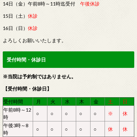
14日（金）午前8時～11時迄受付
午後休診
15日（土）
休診
16日（日）
休診
よろしくお願いいたします。
受付時間・休診日
※当院は予約制ではありません。
【受付時間・休診日】
受付時間
月
火
水
木
金
土
日
午前8時～12
○
○
○
○
○
※
休
時
午後3時～8
○
○
○
○
○
休
休
時