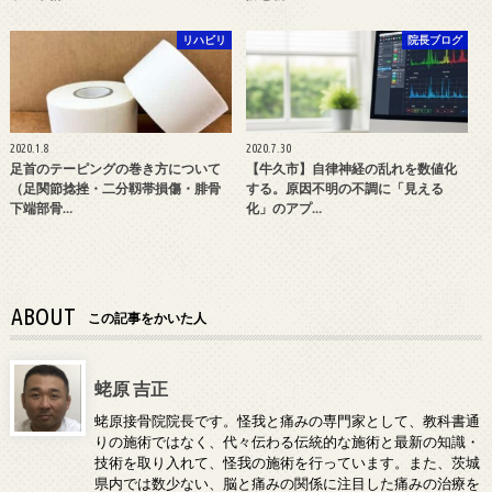
リハビリ
院長ブログ
2020.1.8
2020.7.30
足首のテーピングの巻き方について
【牛久市】自律神経の乱れを数値化
（足関節捻挫・二分靱帯損傷・腓骨
する。原因不明の不調に「見える
下端部骨…
化」のアプ…
ABOUT
この記事をかいた人
蛯原 吉正
蛯原接骨院院長です。怪我と痛みの専門家として、教科書通
りの施術ではなく、代々伝わる伝統的な施術と最新の知識・
技術を取り入れて、怪我の施術を行っています。また、茨城
県内では数少ない、脳と痛みの関係に注目した痛みの治療を