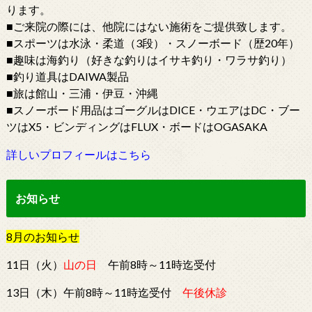
ります。
■ご来院の際には、他院にはない施術をご提供致します。
■スポーツは水泳・柔道（3段）・スノーボード（歴20年）
■趣味は海釣り（好きな釣りはイサキ釣り・ワラサ釣り）
■釣り道具はDAIWA製品
■旅は館山・三浦・伊豆・沖縄
■スノーボード用品はゴーグルはDICE・ウエアはDC・ブー
ツはX5・ビンディングはFLUX・ボードはOGASAKA
詳しいプロフィールはこちら
お知らせ
8
月
の
お知らせ
11日（火）
山の日
午前8時～11時迄受付
13日（木）午前8時～11時迄受付
午後休診