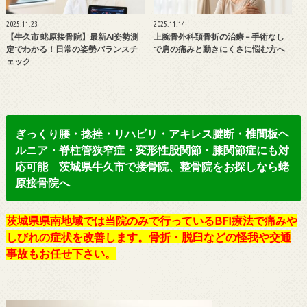
2025.11.23
2025.11.14
【牛久市 蛯原接骨院】最新AI姿勢測
上腕骨外科頚骨折の治療 – 手術なし
定でわかる！日常の姿勢バランスチ
で肩の痛みと動きにくさに悩む方へ
ェック
ぎっくり腰・捻挫・リハビリ・アキレス腱断・椎間板ヘ
ルニア・脊柱管狭窄症・変形性股関節・膝関節症にも対
応可能 茨城県牛久市で接骨院、整骨院をお探しなら蛯
原接骨院へ
茨城県県南地域では当院のみで行っているBFI療法で痛みや
しびれの症状を改善します。骨折・脱臼などの怪我や交通
事故もお任せ下さい。