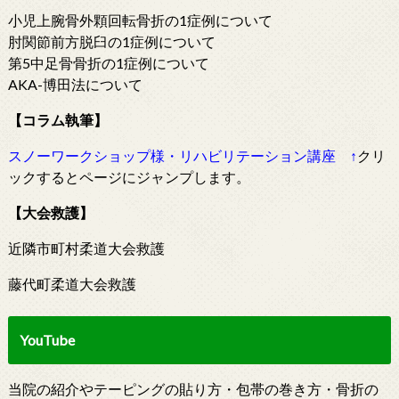
小児上腕骨外顆回転骨折の1症例について
肘関節前方脱臼の1症例について
第5中足骨骨折の1症例について
AKA-博田法について
【コラム執筆】
スノーワークショップ様・リハビリテーション講座
↑
クリ
ックするとページにジャンプします。
【大会救護】
近隣市町村柔道大会救護
藤代町柔道大会救護
YouTube
当院の紹介やテーピングの貼り方・包帯の巻き方・骨折の