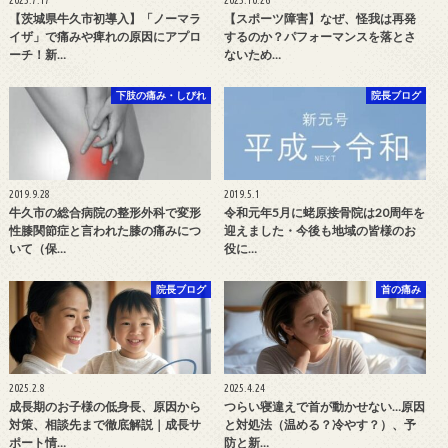
【茨城県牛久市初導入】「ノーマラ
【スポーツ障害】なぜ、怪我は再発
イザ」で痛みや痺れの原因にアプロ
するのか？パフォーマンスを落とさ
ーチ！新…
ないため…
下肢の痛み・しびれ
院長ブログ
2019.9.28
2019.5.1
牛久市の総合病院の整形外科で変形
令和元年5月に蛯原接骨院は20周年を
性膝関節症と言われた膝の痛みにつ
迎えました・今後も地域の皆様のお
いて（保…
役に…
院長ブログ
首の痛み
2025.2.8
2025.4.24
成長期のお子様の低身長、原因から
つらい寝違えで首が動かせない…原因
対策、相談先まで徹底解説｜成長サ
と対処法（温める？冷やす？）、予
ポート情…
防と新…