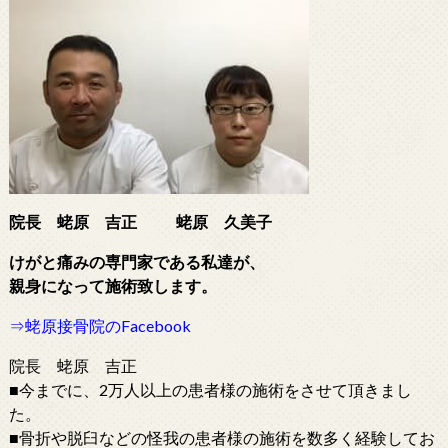
院長 蛯原 吉正
蛯原 久美子
けがと痛みの専門家である
私達が、
親身になって施術致します。
⇒蛯原接骨院のFacebook
院長 蛯原 吉正
■今までに、2万人以上の患者様の施術をさせて頂きまし
た。
■骨折や脱臼などの怪我の患者様の施術を数多く経験してお