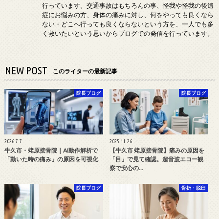
行っています。交通事故はもちろんの事、怪我や怪我の後遺
症にお悩みの方、身体の痛みに対し、何をやっても良くなら
ない・どこへ行っても良くならないという方を、一人でも多
く救いたいという思いからブログでの発信を行っています。
NEW POST
このライターの最新記事
院長ブログ
院長ブログ
2026.7.7
2025.11.26
牛久市・蛯原接骨院｜AI動作解析で
【牛久市 蛯原接骨院】痛みの原因を
「動いた時の痛み」の原因を可視化
「目」で見て確認。超音波エコー観
察で安心の…
院長ブログ
骨折・脱臼