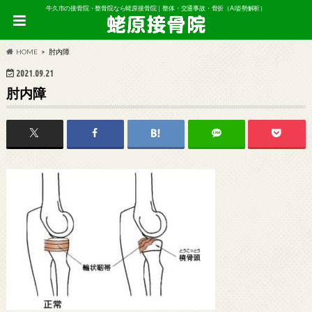
牛久市の接骨院・整骨院なら蛯原接骨院｜整体・交通事故・骨折（AI姿勢解析）
HOME
肘内障
2021.09.21
肘内障