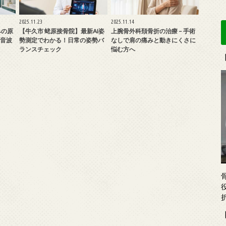
2025.11.23
2025.11.14
みの原
【牛久市 蛯原接骨院】最新AI姿
上腕骨外科頚骨折の治療 – 手術
音波
勢測定でわかる！日常の姿勢バ
なしで肩の痛みと動きにくさに
ランスチェック
悩む方へ