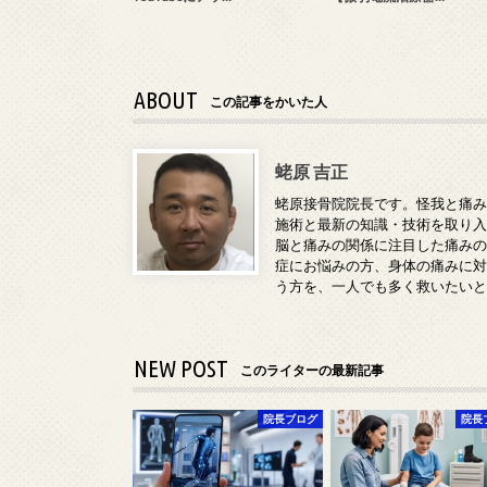
ABOUT
この記事をかいた人
蛯原 吉正
蛯原接骨院院長です。怪我と痛
施術と最新の知識・技術を取り
脳と痛みの関係に注目した痛み
症にお悩みの方、身体の痛みに
う方を、一人でも多く救いたい
NEW POST
このライターの最新記事
院長ブログ
院長