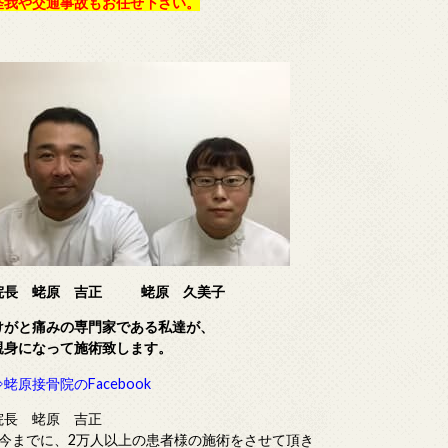
怪我や交通事故もお任せ下さい。
院長 蛯原 吉正
蛯原 久美子
けがと痛みの専門家である
私達が、
親身になって施術致します。
⇒蛯原接骨院のFacebook
院長 蛯原 吉正
■今までに、2万人以上の患者様の施術をさせて頂き