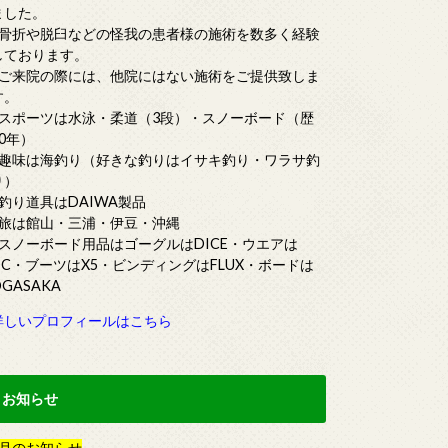
ました。
■骨折や脱臼などの怪我の患者様の施術を数多く経験
しております。
■ご来院の際には、他院にはない施術をご提供致しま
す。
■スポーツは水泳・柔道（3段）・スノーボード（歴
20年）
■趣味は海釣り（好きな釣りはイサキ釣り・ワラサ釣
り）
■釣り道具はDAIWA製品
■旅は館山・三浦・伊豆・沖縄
■スノーボード用品はゴーグルはDICE・ウエアは
DC・ブーツはX5・ビンディングはFLUX・ボードは
OGASAKA
詳しいプロフィールはこちら
お知らせ
月
の
お知らせ