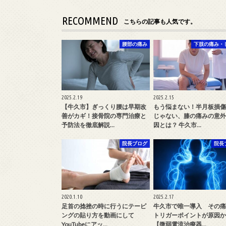
RECOMMEND
こちらの記事も人気です。
腰部の痛み
下肢の痛み・
2025.2.19
2025.2.15
【牛久市】ぎっくり腰は早期改
もう悩まない！半月板損傷
善がカギ！接骨院の専門治療と
じゃない、膝の痛みの意外
予防法を徹底解説…
因とは？ 牛久市…
院長ブログ
院長
2020.1.10
2025.2.17
足首の捻挫の時に行うにテーピ
牛久市で唯一導入 その痛
ングの貼り方を動画にして
トリガーポイントが原因か
YouTubeにアッ…
【微弱電流治療器…