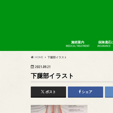
施術案内
保険適応
MEDICAL TREATMENT
INSURANCE 
BFI療法
AKA博田
HOME
下腿部イラスト
2021.09.21
下腿部イラスト
ポスト
シェア