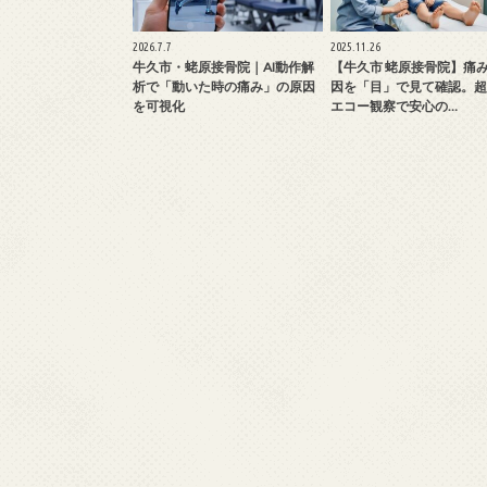
2026.7.7
2025.11.26
牛久市・蛯原接骨院｜AI動作解
【牛久市 蛯原接骨院】痛
析で「動いた時の痛み」の原因
因を「目」で見て確認。超
を可視化
エコー観察で安心の…