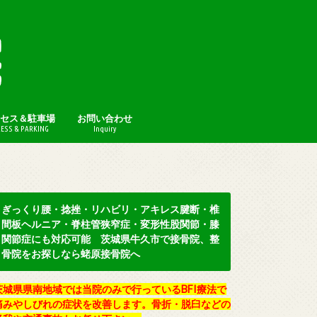
セス＆駐車場
お問い合わせ
ESS & PARKING
Inquiry
プライバシーポリシー
ぎっくり腰・捻挫・リハビリ・アキレス腱断・椎
間板ヘルニア・脊柱管狭窄症・変形性股関節・膝
関節症にも対応可能 茨城県牛久市で接骨院、整
骨院をお探しなら蛯原接骨院へ
茨城県県南地域では当院のみで行っているBFI療法で
痛みやしびれの症状を改善します。骨折・脱臼などの