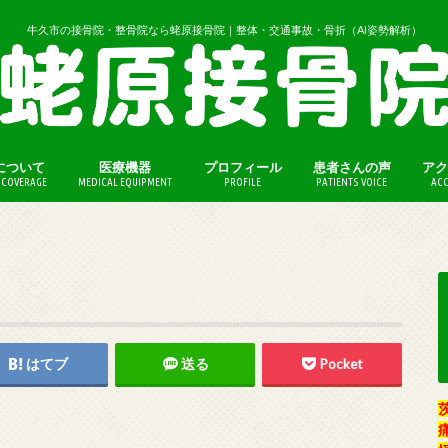
牛久市の接骨院・整骨院なら蛯原接骨院｜整体・交通事故・骨折（AI姿勢解析）
について
医療機器
プロフィール
患者さんの声
アク
COVERAGE
MEDICAL EQUIPMENT
PROFILE
PATIENTS VOICE
ACC
（保険外診療）
法（保険外診療）
はてブ
送る
Pocket