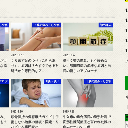
しびれ
下肢の痛み・しびれ
顎の痛み
2025.10.16
2025.10.6
だけ
くり返す足のつり（こむら返
長引く顎の痛み、もう諦めな
な原
り）、原因は？今すぐできる対
い。顎関節症の多様な原因と当
処法から専門的なア…
院の新しいアプローチ
ブログ
骨折・脱臼
下肢の痛み・しびれ
2025.4.10
2019.9.28
み、
鎖骨骨折の保存療法ガイド｜手
牛久市の総合病院の整形外科で
も？
術しない治療の整復・固定・リ
変形性膝関節症と言われた膝の
ハビリを専門家が…
痛みについて（保…