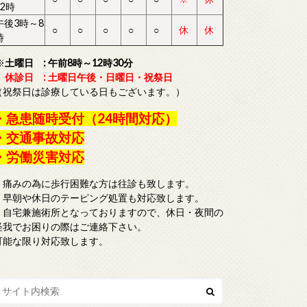
12時
午後3時～8
○
○
○
○
○
休
休
時
※
土曜日 : 午前8時～12時30分
休診日 : 土曜日午後・日曜日・祝祭日
（祝祭日は診療している日もございます。）
・急患随時受付（24時間対応）
・交通事故対応
・労働災害対応
・痛みの為に歩行困難な方は往診も致します。
・早朝や休日のテーピング処置も対応致します。
・自宅兼施術所となっておりますので、休日・夜間の
怪我でお困りの際はご連絡下さい。
可能な限り対応致します。