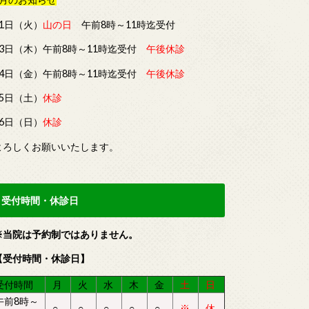
11日（火）
山の日
午前8時～11時迄受付
13日（木）午前8時～11時迄受付
午後休診
14日（金）午前8時～11時迄受付
午後休診
15日（土）
休診
16日（日）
休診
よろしくお願いいたします。
受付時間・休診日
※当院は予約制ではありません。
【受付時間・休診日】
受付時間
月
火
水
木
金
土
日
午前8時～
○
○
○
○
○
※
休