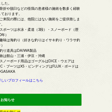
ました。
■骨折や脱臼などの怪我の患者様の施術を数多く経験
しております。
■ご来院の際には、他院にはない施術をご提供致しま
す。
■スポーツは水泳・柔道（3段）・スノーボード（歴
20年）
■趣味は海釣り（好きな釣りはイサキ釣り・ワラサ釣
り）
■釣り道具はDAIWA製品
■旅は館山・三浦・伊豆・沖縄
■スノーボード用品はゴーグルはDICE・ウエアは
DC・ブーツはX5・ビンディングはFLUX・ボードは
OGASAKA
詳しいプロフィールはこちら
お知らせ
月
の
お知らせ