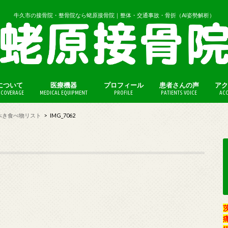
牛久市の接骨院・整骨院なら蛯原接骨院｜整体・交通事故・骨折（AI姿勢解析）
について
医療機器
プロフィール
患者さんの声
アク
COVERAGE
MEDICAL EQUIPMENT
PROFILE
PATIENTS VOICE
ACC
（保険外診療）
法（保険外診療）
べき食べ物リスト
IMG_7062