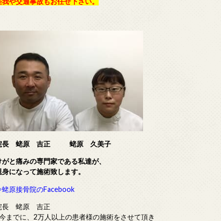
怪我や交通事故もお任せ下さい。
院長 蛯原 吉正
蛯原 久美子
けがと痛みの専門家である
私達が、
親身になって施術致します。
⇒蛯原接骨院のFacebook
院長 蛯原 吉正
■今までに、2万人以上の患者様の施術をさせて頂き