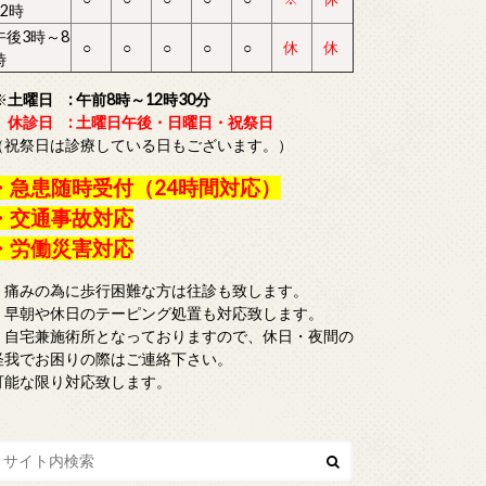
12時
午後3時～8
○
○
○
○
○
休
休
時
※
土曜日 : 午前8時～12時30分
休診日 : 土曜日午後・日曜日・祝祭日
（祝祭日は診療している日もございます。）
・急患随時受付（24時間対応）
・交通事故対応
・労働災害対応
・痛みの為に歩行困難な方は往診も致します。
・早朝や休日のテーピング処置も対応致します。
・自宅兼施術所となっておりますので、休日・夜間の
怪我でお困りの際はご連絡下さい。
可能な限り対応致します。