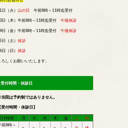
11日（火）
山の日
午前8時～11時迄受付
13日（木）午前8時～11時迄受付
午後休診
14日（金）午前8時～11時迄受付
午後休診
15日（土）
休診
16日（日）
休診
よろしくお願いいたします。
受付時間・休診日
※当院は予約制ではありません。
【受付時間・休診日】
受付時間
月
火
水
木
金
土
日
午前8時～
○
○
○
○
○
※
休