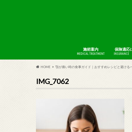
施術案内
保険適応
MEDICAL TREATMENT
INSURANCE 
BFI療法
AKA博田
HOME
顎が痛い時の食事ガイド｜おすすめレシピと避ける
IMG_7062