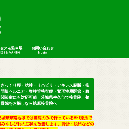
セス＆駐車場
お問い合わせ
ESS & PARKING
Inquiry
プライバシーポリシー
ぎっくり腰・捻挫・リハビリ・アキレス腱断・椎
間板ヘルニア・脊柱管狭窄症・変形性股関節・膝
関節症にも対応可能 茨城県牛久市で接骨院、整
骨院をお探しなら蛯原接骨院へ
茨城県県南地域では当院のみで行っているBFI療法で
痛みやしびれの症状を改善します。骨折・脱臼などの