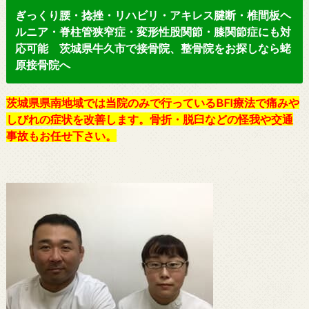
ぎっくり腰・捻挫・リハビリ・アキレス腱断・椎間板ヘ
ルニア・脊柱管狭窄症・変形性股関節・膝関節症にも対
応可能 茨城県牛久市で接骨院、整骨院をお探しなら蛯
原接骨院へ
茨城県県南地域では当院のみで行っているBFI療法で痛みや
しびれの症状を改善します。骨折・脱臼などの怪我や交通
事故もお任せ下さい。