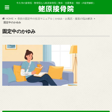
牛久市の接骨院・整骨院なら蛯原接骨院｜整体・交通事故・骨折（AI姿勢解析）
HOME
骨折の固定中の生活マニュアル｜かゆみ・お風呂・服装の悩み解決
固定中のかゆみ
固定中のかゆみ