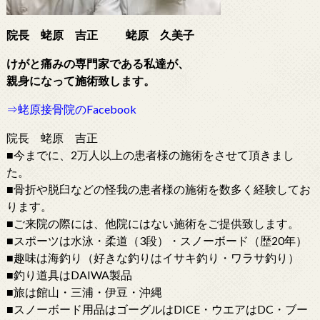
院長 蛯原 吉正
蛯原 久美子
けがと痛みの専門家である
私達が、
親身になって施術致します。
⇒蛯原接骨院のFacebook
院長 蛯原 吉正
■今までに、2万人以上の患者様の施術をさせて頂きまし
た。
■骨折や脱臼などの怪我の患者様の施術を数多く経験してお
ります。
■ご来院の際には、他院にはない施術をご提供致します。
■スポーツは水泳・柔道（3段）・スノーボード（歴20年）
■趣味は海釣り（好きな釣りはイサキ釣り・ワラサ釣り）
■釣り道具はDAIWA製品
■旅は館山・三浦・伊豆・沖縄
■スノーボード用品はゴーグルはDICE・ウエアはDC・ブー