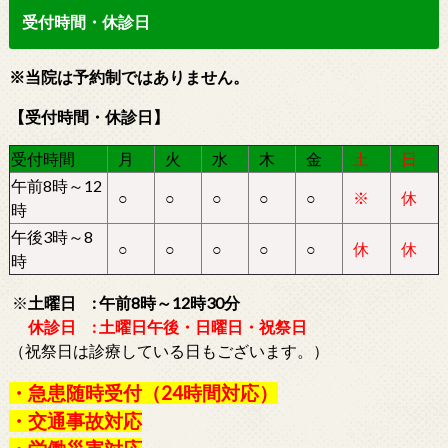
受付時間・休診日
※当院は予約制ではありません。
【受付時間・休診日】
受付時間
月
火
水
木
金
土
日
午前8時～12
○
○
○
○
○
※
休
時
午後3時～8
○
○
○
○
○
休
休
時
※
土曜日 : 午前8時～12時30分
休診日 : 土曜日午後・日曜日・祝祭日
（祝祭日は診療している日もございます。）
・急患随時受付（24時間対応）
・交通事故対応